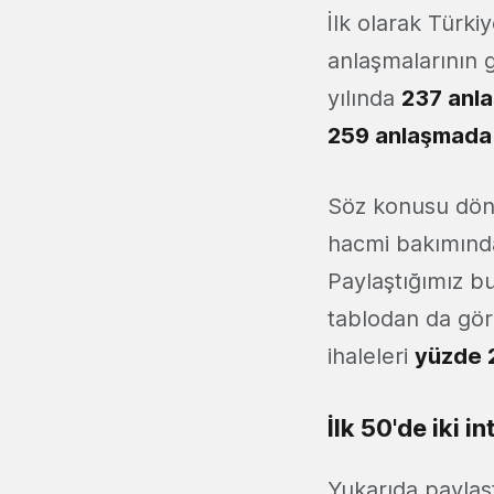
İlk olarak Türki
anlaşmalarının 
yılında
237 anl
259 anlaşmada
Söz konusu dön
hacmi bakımında
Paylaştığımız b
tablodan da gö
ihaleleri
yüzde 
İlk 50'de iki in
Yukarıda paylaş