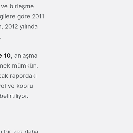
a ve birleşme
gilere göre 2011
, 2012 yılında
.
e 10
, anlaşma
tmek mümkün.
cak rapordaki
ol ve köprü
elirtiliyor.
u bir kez daha