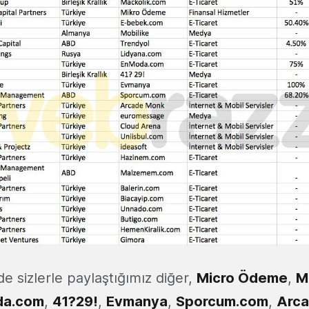
nde sizlerle paylaştığımız diğer,
Micro Ödeme
,
M
da.com
,
41?29!
,
Evmanya
,
Sporcum.com
,
Arc