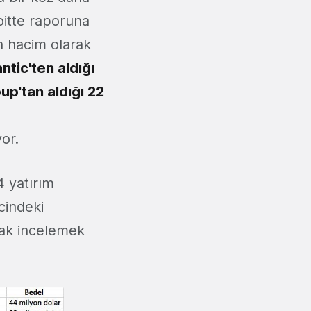
loitte raporuna
n hacim olarak
tic'ten aldığı
p'tan aldığı 22
or.
4 yatırım
cindeki
rak incelemek