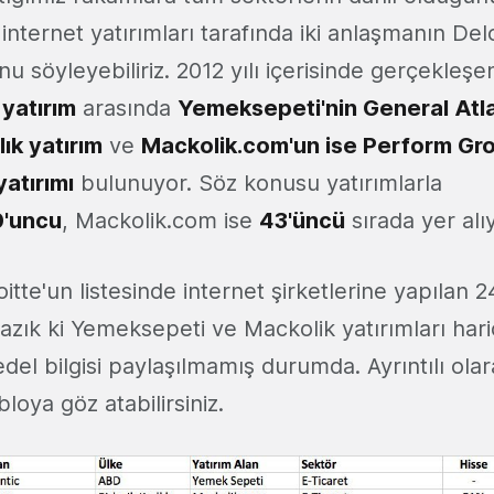
n internet yatırımları tarafında iki anlaşmanın De
 söyleyebiliriz. 2012 yılı içerisinde gerçekleşe
 yatırım
arasında
Yemeksepeti'nin General Atlan
ık yatırım
ve
Mackolik.com'un ise Perform Grou
yatırımı
bulunuyor. Söz konusu yatırımlarla
'uncu
, Mackolik.com ise
43'üncü
sırada yer alıy
tte'un listesinde internet şirketlerine yapılan 2
azık ki Yemeksepeti ve Mackolik yatırımları hari
del bilgisi paylaşılmamış durumda. Ayrıntılı ola
bloya göz atabilirsiniz.