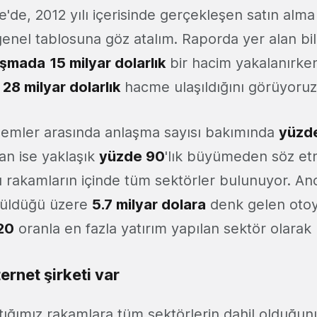
ye'de, 2012 yılı içerisinde gerçekleşen satın alm
genel tablosuna göz atalım. Raporda yer alan bil
aşmada
15 milyar dolarlık
bir hacim yakalanırken
28 milyar dolarlık
hacme ulaşıldığını görüyoruz
emler arasında anlaşma sayısı bakımında
yüzd
n ise yaklaşık
yüzde 90
'lık büyümeden söz e
u rakamların içinde tüm sektörler bulunuyor. An
rüldüğü üzere
5.7 milyar dolara
denk gelen otoy
20
oranla en fazla yatırım yapılan sektör olarak b
ternet şirketi var
tığımız rakamlara tüm sektörlerin dahil olduğun