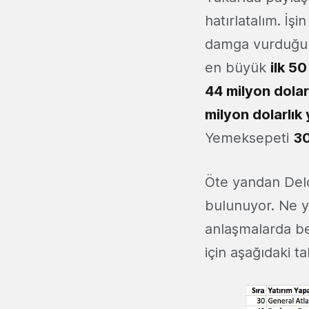
hatırlatalım. İşi
damga vurduğunu
en büyük
ilk 50
44 milyon dolarl
milyon dolarlık 
Yemeksepeti
30
Öte yandan Deloi
bulunuyor. Ne y
anlaşmalarda be
için aşağıdaki ta