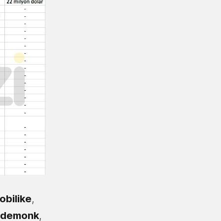
obilike
,
ademonk
,