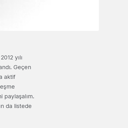
2012 yılı
andı. Geçen
a aktif
rleşme
ni paylaşalım.
ın da listede