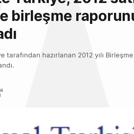
e birleşme raporun
adı
ye tarafından hazırlanan 2012 yılı Birleşm
andı.
it
3