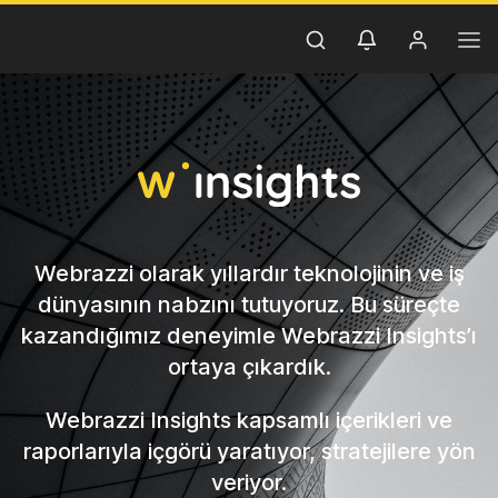
Webrazzi
Insights
Webrazzi olarak yıllardır teknolojinin ve iş
dünyasının nabzını tutuyoruz. Bu süreçte
kazandığımız deneyimle Webrazzi Insights’ı
ortaya çıkardık.
Webrazzi Insights kapsamlı içerikleri ve
raporlarıyla içgörü yaratıyor, stratejilere yön
veriyor.