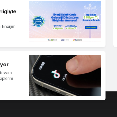
liğiyle
n Enerjim
ıyor
 devam
plerini