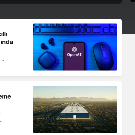
llı
sında
i…
leme
ı
m…