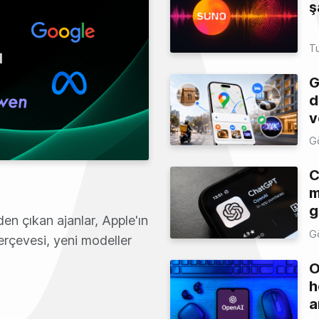
ş
T
G
d
v
G
C
m
g
n çıkan ajanlar, Apple'ın
G
rçevesi, yeni modeller
O
h
a