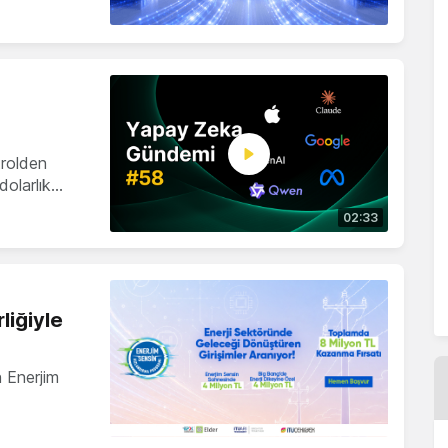
trolden
dolarlık…
02:33
liğiyle
n Enerjim