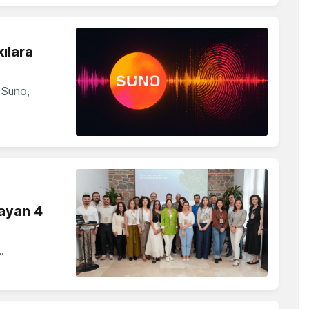
kılara
 Suno,
layan 4
…