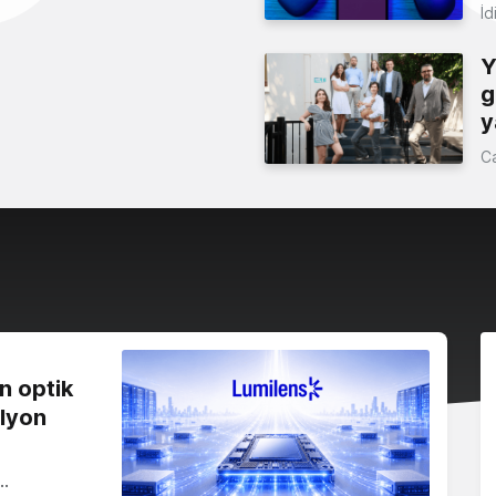
İd
Y
g
y
C
n optik
ilyon
r…