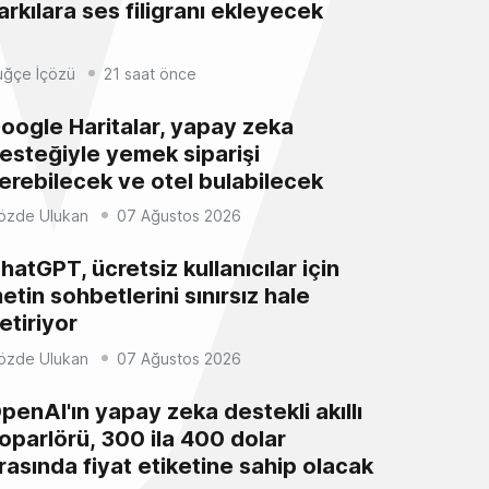
arkılara ses filigranı ekleyecek
uğçe İçözü
21 saat önce
oogle Haritalar, yapay zeka
esteğiyle yemek siparişi
erebilecek ve otel bulabilecek
özde Ulukan
07 Ağustos 2026
hatGPT, ücretsiz kullanıcılar için
etin sohbetlerini sınırsız hale
etiriyor
özde Ulukan
07 Ağustos 2026
penAI'ın yapay zeka destekli akıllı
oparlörü, 300 ila 400 dolar
rasında fiyat etiketine sahip olacak