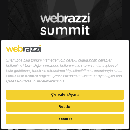
21 Ekim 2020
Online
Webrazzi Summit 2020
Türkiye'nin En Etkili Girişimcilik ve Teknoloji
Konferansı
İncele