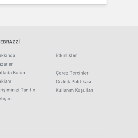
EBRAZZİ
akkında
Etkinlikler
zarlar
atkıda Bulun
Çerez Tercihleri
eklam
Gizlilik Politikası
rişiminizi Tanıtın
Kullanım Koşulları
etişim