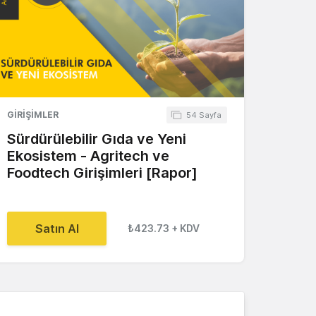
GIRIŞIMLER
54 Sayfa
Sürdürülebilir Gıda ve Yeni
Ekosistem - Agritech ve
Foodtech Girişimleri [Rapor]
Satın Al
₺423.73
+ KDV