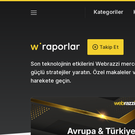
Kategoriler
Webrazzi
Takip Et
Insights
Raporları
Son teknolojinin etkilerini Webrazzi merce
güçlü stratejiler yaratın. Özel makaleler
harekete geçin.