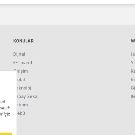
KONULAR
W
Dijital
H
E-Ticaret
Ya
Girişim
K
Mobil
R
Teknoloji
Gi
Yapay Zeka
İl
Yatırım
Web3