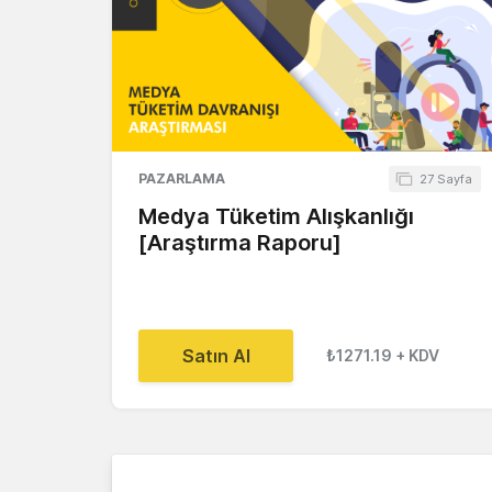
PAZARLAMA
27 Sayfa
Medya Tüketim Alışkanlığı
[Araştırma Raporu]
Satın Al
₺1271.19
+ KDV