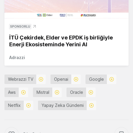
SPONSORLU
İTÜ Çekirdek, Elder ve EPDK iş birliğiyle
Enerji Ekosisteminde Yerini Al
Adrazzi
Webrazzi TV
Openai
Google
Aws
Mistral
Oracle
Netflix
Yapay Zeka Gündemi