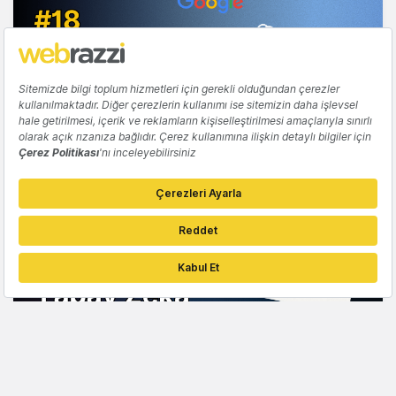
YAPAY ZEKA
Yapay Zeka Gündemi #18
Tuğçe İçözü