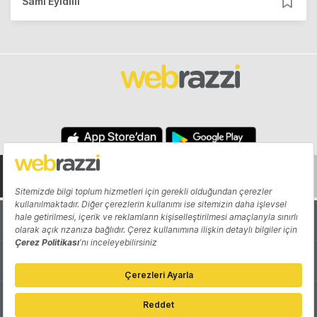
Sami Eyidilli
Hakkında
Yazarlar
Katkıda Bulun
Reklam
Girişiminizi Tanıtın
İletişim