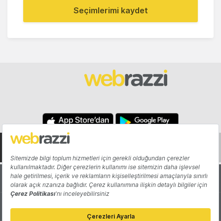
Seçimlerimi kaydet
Hakkında
Yazarlar
Katkıda Bulun
Reklam