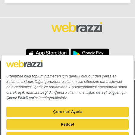
Hakkında
Yazarlar
Katkıda Bulun
Reklam
Girişiminizi Tanıtın
İletişim