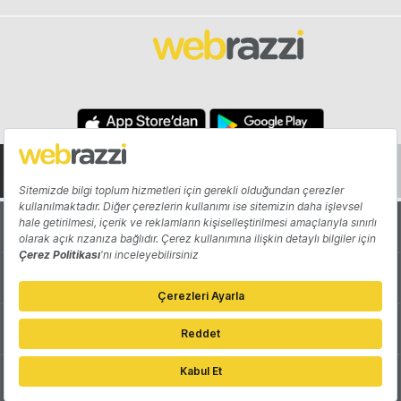
Hakkında
Yazarlar
Katkıda Bulun
Reklam
Girişiminizi Tanıtın
İletişim
Çerez Tercihleri
Gizlilik Politikası