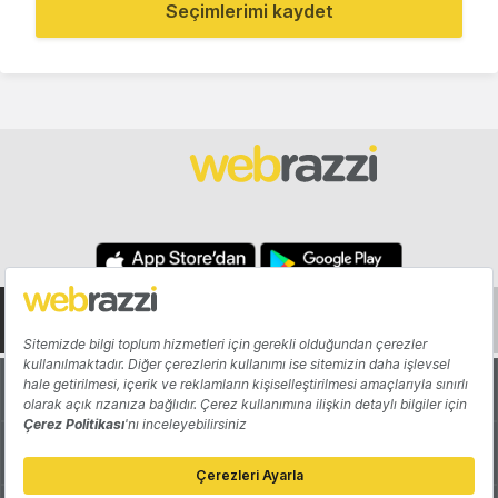
Seçimlerimi kaydet
Hakkında
Yazarlar
Katkıda Bulun
Reklam