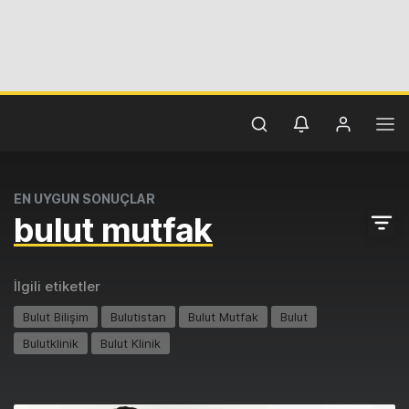
EN UYGUN SONUÇLAR
bulut mutfak
İlgili etiketler
Bulut Bilişim
Bulutistan
Bulut Mutfak
Bulut
Bulutklinik
Bulut Klinik