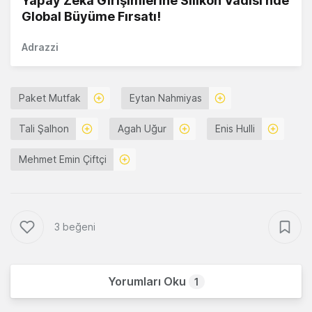
Yapay Zekâ Girişimlerine Silikon Vadisi'nde
Global Büyüme Fırsatı!
Adrazzi
Paket Mutfak
Eytan Nahmiyas
Tali Şalhon
Agah Uğur
Enis Hulli
Mehmet Emin Çiftçi
3 beğeni
Yorumları Oku
1