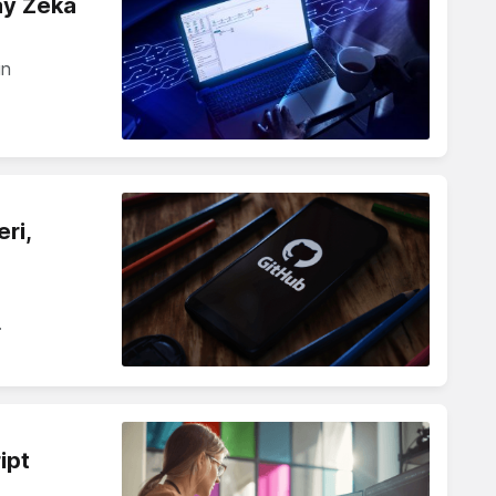
ay Zeka
in
ri,
…
ipt