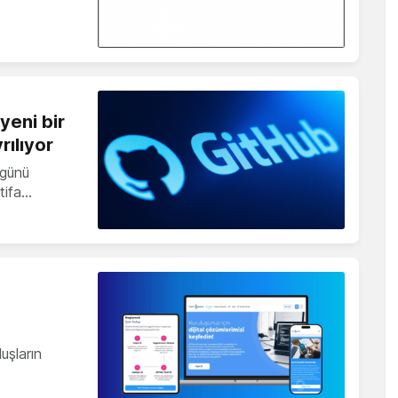
eni bir
rılıyor
günü
stifa…
luşların