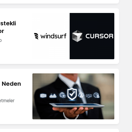
stekli
or
p
: Neden
letmeler