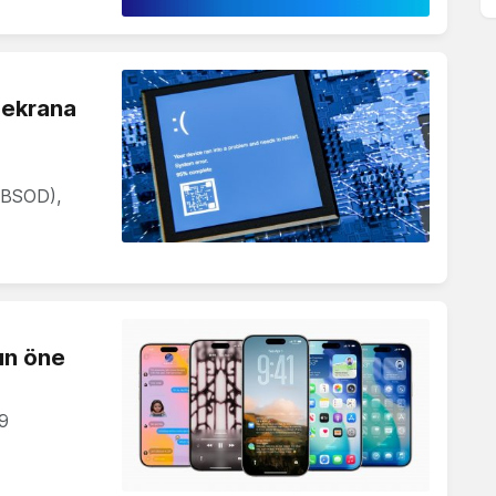
i ekrana
 (BSOD),
ın öne
 9