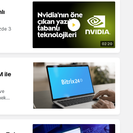
lı
üzde 3
02:20
 ile
ve
rmek…