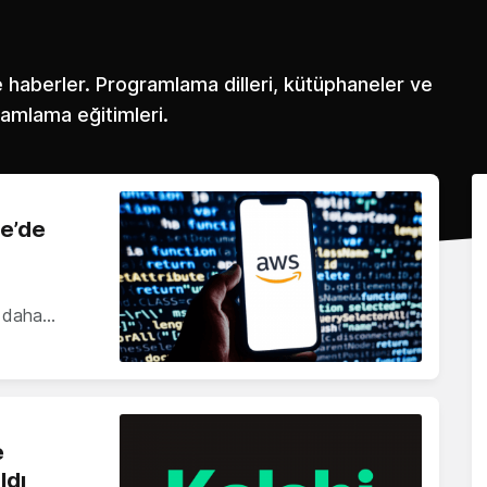
ve haberler. Programlama dilleri, kütüphaneler ve
gramlama eğitimleri.
ye’de
ze daha…
e
ldı