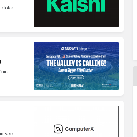
r dolar
!
'nin
arı son