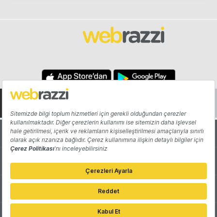
Hakkında
Yazarlar
Katkıda Bulun
Reklam
Girişiminizi Tanıtın
İletişim
Çerez Tercihleri
Gizlilik Politikası