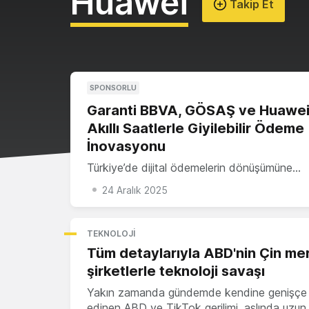
Huawei
Takip Et
SPONSORLU
Garanti BBVA, GÖSAŞ ve Huawei
Akıllı Saatlerle Giyilebilir Ödeme
İnovasyonu
Türkiye’de dijital ödemelerin dönüşümüne…
24 Aralık 2025
TEKNOLOJI
Tüm detaylarıyla ABD'nin Çin mer
şirketlerle teknoloji savaşı
Yakın zamanda gündemde kendine genişçe
edinen ABD ve TikTok gerilimi, aslında uzun