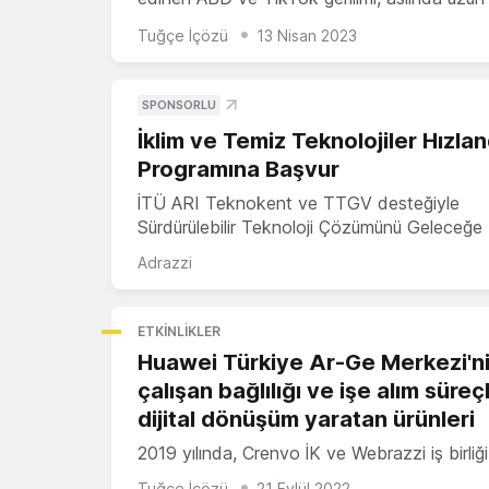
Tuğçe İçözü
13 Nisan 2023
SPONSORLU
İklim ve Temiz Teknolojiler Hızla
Programına Başvur
İTÜ ARI Teknokent ve TTGV desteğiyle
Sürdürülebilir Teknoloji Çözümünü Geleceğe 
Adrazzi
ETKINLIKLER
Huawei Türkiye Ar-Ge Merkezi'n
çalışan bağlılığı ve işe alım süre
dijital dönüşüm yaratan ürünleri
2019 yılında, Crenvo İK ve Webrazzi iş birliğ
Tuğçe İçözü
21 Eylül 2022