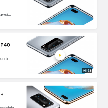
uawei…
i P40
rinin
08:58
 +
serisinin