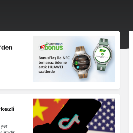
’den
kezli
 yer
 süredir…