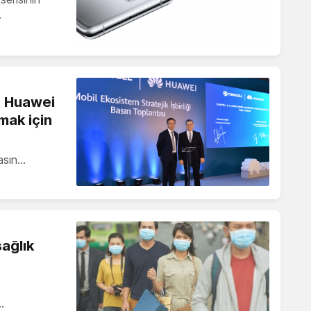
…
t Huawei
mak için
asın…
ağlık
…