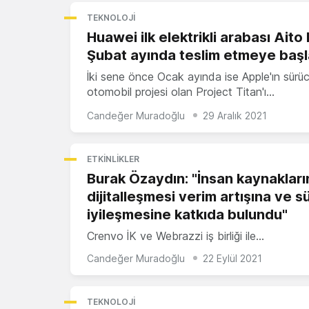
TEKNOLOJI
Huawei ilk elektrikli arabası Aito 
Şubat ayında teslim etmeye baş
İki sene önce Ocak ayında ise Apple'ın sürü
otomobil projesi olan Project Titan'ı…
Candeğer Muradoğlu
29 Aralık 2021
ETKINLIKLER
Burak Özaydın: "İnsan kaynakları
dijitalleşmesi verim artışına ve s
iyileşmesine katkıda bulundu"
Crenvo İK ve Webrazzi iş birliği ile…
Candeğer Muradoğlu
22 Eylül 2021
TEKNOLOJI