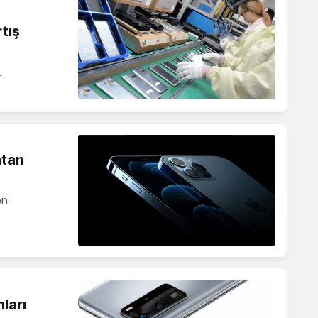
tış
…
atan
on
ları