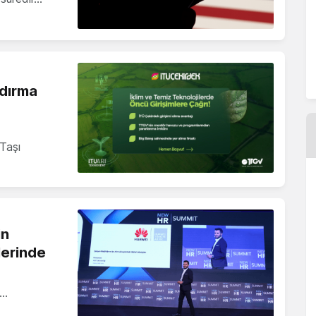
ndırma
Taşı
in
çlerinde
i…