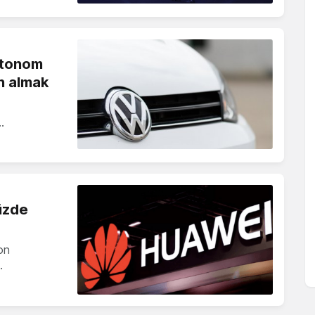
otonom
ın almak
…
yüzde
on
…