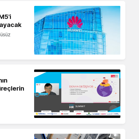
M5'i
layacak
cüsüz
nın
üreçlerin