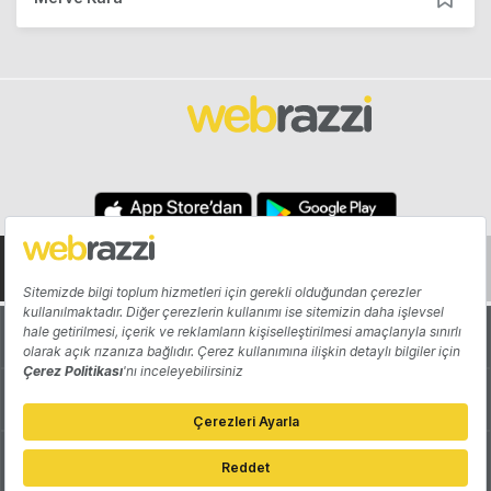
Hakkında
Yazarlar
Katkıda Bulun
Reklam
Girişiminizi Tanıtın
İletişim