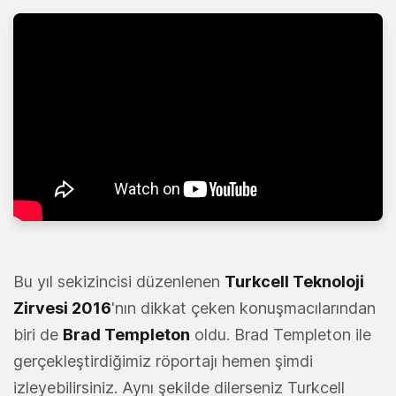
Bu yıl sekizincisi düzenlenen
Turkcell Teknoloji
Zirvesi 2016
'nın dikkat çeken konuşmacılarından
biri de
Brad Templeton
oldu. Brad Templeton ile
gerçekleştirdiğimiz röportajı hemen şimdi
izleyebilirsiniz. Aynı şekilde dilerseniz Turkcell