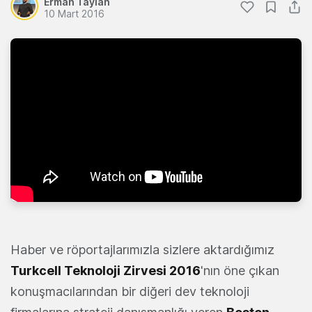
Erman Taylan
10 Mart 2016
Haber ve röportajlarımızla sizlere aktardığımız
Turkcell Teknoloji Zirvesi 2016
'nın öne çıkan
konuşmacılarından bir diğeri dev teknoloji