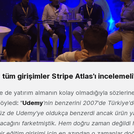
 tüm girişimler Stripe Atlas'ı incelemeli
de de yatırım almanın kolay olmadığıyla sözleri
öyledi: "
Udemy
'nin benzerini 2007'de Türkiye'de
z de Udemy'ye oldukça benzerdi ancak ürün ya
acağını farketmiştik. Hem doğru zaman değildi
ir eğitim girişimi için en azından o zamanlar doğ