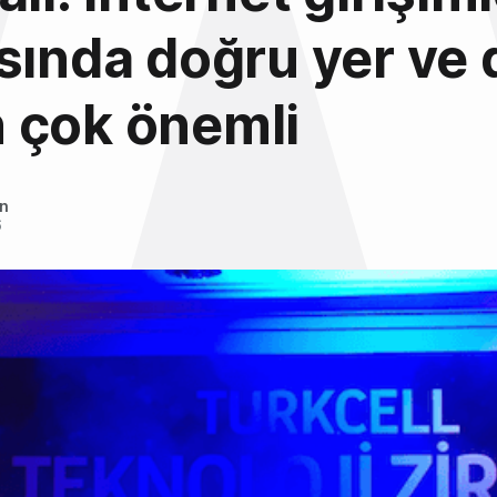
sında doğru yer ve
 çok önemli
an
6