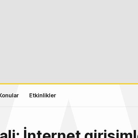
Konular
Etkinlikler
li: İnternet girişim