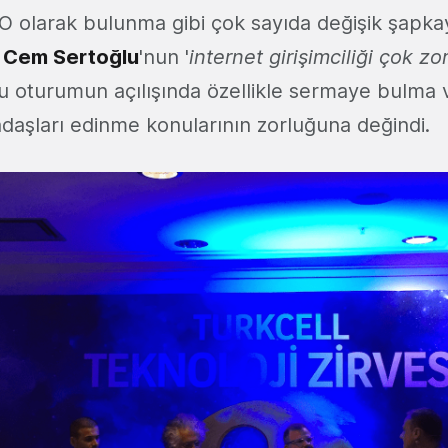
EO olarak bulunma gibi çok sayıda değişik şapka
;
Cem Sertoğlu
'nun '
internet girişimciliği çok zo
lu oturumun açılışında özellikle sermaye bulma v
adaşları edinme konularının zorluğuna değindi.