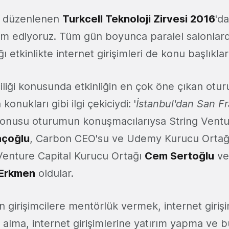
si düzenlenen
Turkcell Teknoloji Zirvesi 2016
'da
m ediyoruz. Tüm gün boyunca paralel salonlarda
ı etkinlikte internet girişimleri de konu başlıklar
ciliği konusunda etkinliğin en çok öne çıkan otu
 konukları gibi ilgi çekiciydi: '
İstanbul'dan San F
konusu oturumun konuşmacılarıysa String Vent
açoğlu
, Carbon CEO'su ve Udemy Kurucu Orta
 Venture Capital Kurucu Ortağı
Cem Sertoğlu
ve
Erkmen
oldular.
n girişimcilere mentörlük vermek, internet giriş
r alma, internet girişimlerine yatırım yapma ve 