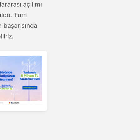
ararası açılımı
uldu. Tüm
n başarısında
iriz.