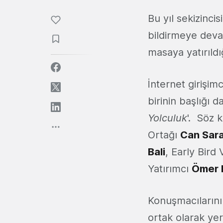
Bu yıl sekizinci
bildirmeye deva
masaya yatırıldığ
İnternet girişim
birinin başlığı da
Yolculuk
'. Söz 
Ortağı
Can Sar
Bali
, Early Bird
Yatırımcı
Ömer 
Konuşmacılarını
ortak olarak ye