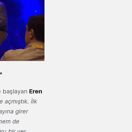
"
ne başlayan
Eren
 açmıştık. İlk
yına girer
 hem de
ru bir yer