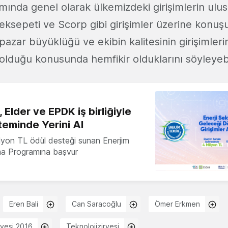
nda genel olarak ülkemizdeki girişimlerin ulusl
sepeti ve Scorp gibi girişimler üzerine konuş
azar büyüklüğü ve ekibin kalitesinin girişimleri
olduğu konusunda hemfikir olduklarını söyleyebil
 Elder ve EPDK iş birliğiyle
teminde Yerini Al
milyon TL ödül desteği sunan Enerjim
ma Programına başvur
Eren Bali
Can Saracoğlu
Ömer Erkmen
rvesi 2016
Teknolojizirvesi