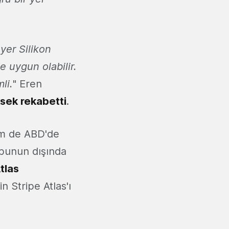
 yer Silikon
 uygun olabilir.
li.
" Eren
ksek rekabetti
.
em de ABD'de
 bunun dışında
tlas
n Stripe Atlas'ı