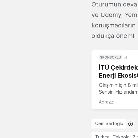
Oturumun devamı
ve Udemy, Yemek
konuşmacıların p
oldukça önemli 
SPONSORLU
İTÜ Çekirdek,
Enerji Ekosis
Girişimin için 8 
Sensin Hızlandır
Adrazzi
Cem Sertoğlu
Turkcell Teknoloji Zi