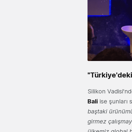
"Türkiye'deki
Silikon Vadisi'n
Bali
ise şunları s
baştaki ürünümü
girmez çalışmay
ülkemiz global b