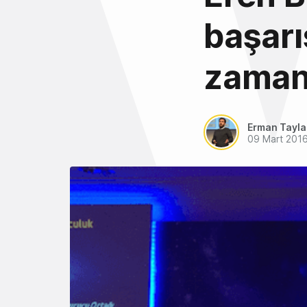
başarı
zaman
Erman Tayl
09 Mart 201