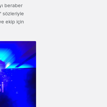
yı beraber
r
' sözleriyle
e ekip için