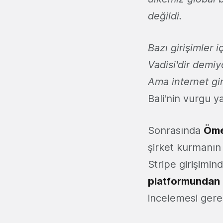
değildi.
Bazı girişimler i
Vadisi'dir demi
Ama internet gi
Bali'nin vurgu y
Sonrasında
Öme
şirket kurmanın 
Stripe girişimi
platformundan
incelemesi gerek