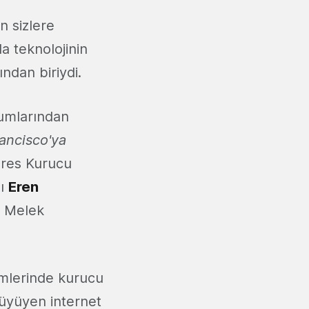
n sizlere
 teknolojinin
ından biriydi.
rumlarından
rancisco'ya
ures Kurucu
ğı
Eren
 Melek
imlerinde kurucu
büyüyen internet