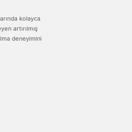
nlarında kolayca
yen artırılmış
alma deneyimini