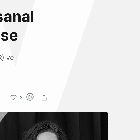
sanal
rse
R) ve
2