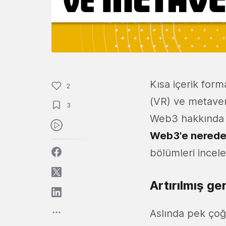
Kısa içerik for
2
(VR) ve metaver
3
Web3 hakkında d
Web3'e nerede
bölümleri inceley
Artırılmış ge
Aslında pek çoğ