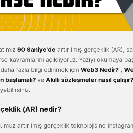
matımız
90 Saniye
'de
artırılmış gerçeklik (AR), s
se kavramlarını açıklıyoruz. Yazıyı okumaya b
aha fazla bilgi edinmek için
Web3 Nedir?
,
We
n başlamalı?
ve
Akıllı sözleşmeler nasıl çalışır
ebilirsiniz.
rçeklik (AR) nedir?
umuz artırılmış gerçeklik teknolojisine Instagr