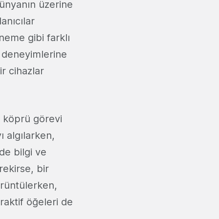
 dünyanın üzerine
lanıcılar
eneme gibi farklı
k deneyimlerine
ir cihazlar
r köprü görevi
ı algılarken,
de bilgi ve
ekirse, bir
rüntülerken,
raktif öğeleri de