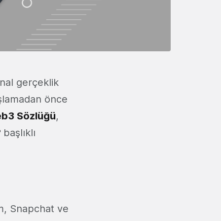
anal gerçeklik
aşlamadan önce
b3 Sözlüğü
,
?
başlıklı
am, Snapchat ve