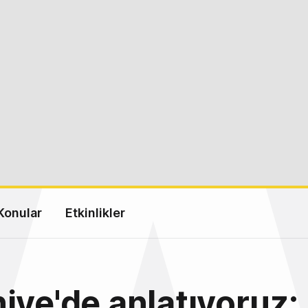
Konular
Etkinlikler
iye'de anlatıyoruz: