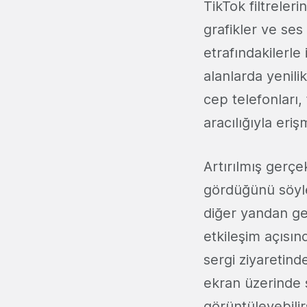
TikTok filtreler
grafikler ve ses 
etrafındakilerle 
alanlarda yenili
cep telefonları, 
aracılığıyla er
Artırılmış gerçe
gördüğünü söyley
diğer yandan ger
etkileşim açısı
sergi ziyaretin
ekran üzerinde s
görüntüleyebilir