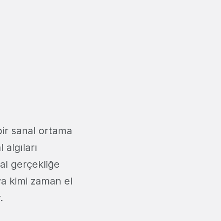
 bir sanal ortama
 algıları
al gerçekliğe
eya kimi zaman el
r.