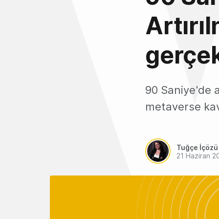
Artırı
gerçek
90 Saniye'de a
metaverse kav
Tuğçe İçözü
21 Haziran 2