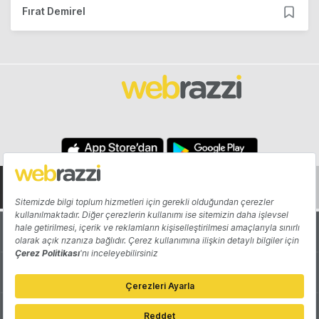
Fırat Demirel
Hakkında
Yazarlar
Katkıda Bulun
Reklam
Girişiminizi Tanıtın
İletişim