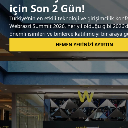
Teknoloji dünyasındaki gelişmeleri takip edin.
Neleri size ulaştırmamızı istersiniz?
Günlük Bülten
Etkinlikler
Webrazzi'nin hizmet ve ürünleri ile günlük
Webrazzi haberlerine ilişkin olarak epostalar
göndermesini onaylıyorum.
Seçimlerimi kaydet