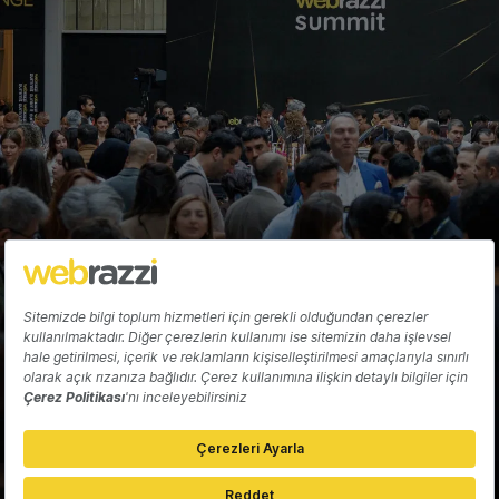
Hakkında
Yazarlar
Katkıda Bulun
Reklam
Girişiminizi Tanıtın
İletişim