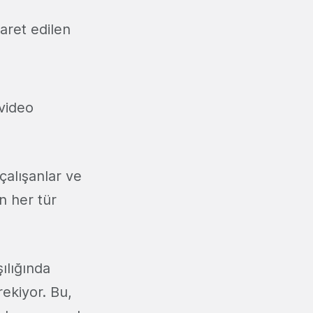
aret edilen
 video
çalışanlar ve
n her tür
ılığında
rekiyor. Bu,