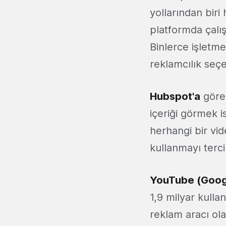
yollarından bir
platformda çalış
Binlerce işletme
reklamcılık seç
Hubspot'a
göre,
içeriği görmek i
herhangi bir vi
kullanmayı terci
YouTube (Googl
1,9 milyar kulla
reklam aracı ol