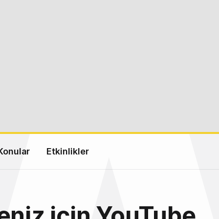
Konular
Etkinlikler
eniz için YouTube