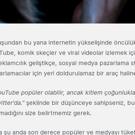
şundan bu yana internetin yükselişinde öncülü
ube, komik skeçler ve viral videolar izlemek içi
eklamcılık geliştikçe, sosyal medya pazarlama str
zarlamacılar için yeri doldurulamaz bir araç haline
ouTube popüler olabilir, ancak kitlem çoğunluk
tter'da."
şeklinde bir düşünceye sahipseniz, bu k
madığını size belirtmemiz gerek.
 şu anda son derece popüler ve medyayı tüket