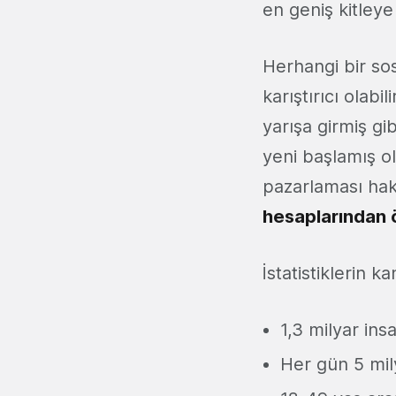
en geniş kitleye
Herhangi bir s
karıştırıcı olab
yarışa girmiş g
yeni başlamış o
pazarlaması hak
hesaplarından ö
İstatistiklerin k
1,3 milyar ins
Her gün 5 mily