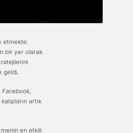
k etmekte.
n bir yer olarak
atejilerini
 geldi.
la Facebook,
alıpların artık
menin en etkili