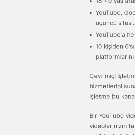
18-49 yaş aras
YouTube, Goog
üçüncü sitesi.
YouTube'a her
10 kişiden 6's
platformlarını
Çevrimiçi işletm
hizmetlerini su
işletme bu kanal
Bir YouTube vid
videolarınızın t