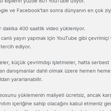
ı kişilerin yüzde 80'i YouTube izliyor.
le ve Facebook'tan sonra dünyanın en çok ziy
 dakika 400 saatlik video yükleniyor.
ı canlı yayın yapmak için YouTube gibi çevrimiçi
 tercih ediyor.
eler, küçük çevrimdışı işletmeler, hatta serbest 
nan danışmanlar dahil olmak üzere hemen heme
dan yararlanabilir.
eosunu yüklemenin maliyeti ücretsiz, ancak karş
anıtım içeriğine sahip olacağını kabul etmeniz ge