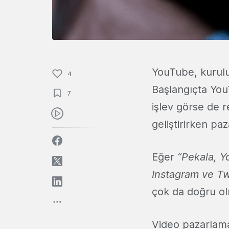
YouTube, kurulu
4
Başlangıçta YouT
7
işlev görse de r
geliştirirken pa
Eğer
“Pekala, Y
Instagram ve Twi
çok da doğru ol
Video pazarlama