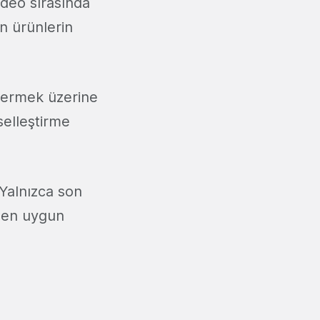
ideo sırasında
n ürünlerin
stermek üzerine
selleştirme
 Yalnızca son
a en uygun