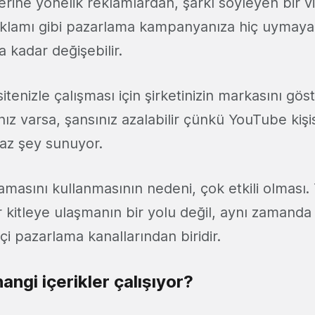
lerine yönelik reklamlardan, şarkı söyleyen bir v
eklamı gibi pazarlama kampanyanıza hiç uymaya
 kadar değişebilir.
itenizle çalışması için şirketinizin markasını gö
nız varsa, şansınız azalabilir çünkü YouTube kişi
az şey sunuyor.
masını kullanmasının nedeni, çok etkili olması.
r kitleye ulaşmanın bir yolu değil, aynı zamand
içi pazarlama kanallarından biridir.
ngi içerikler çalışıyor?