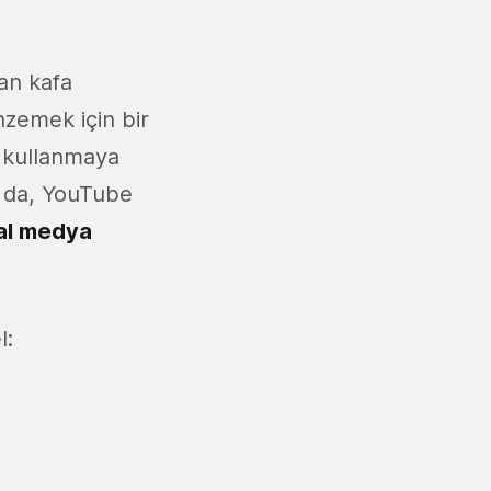
an kafa
nzemek için bir
e kullanmaya
z da, YouTube
al medya
l: