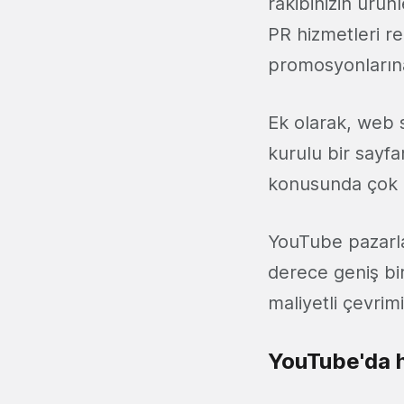
rakibinizin ürün
PR hizmetleri r
promosyonlarına
Ek olarak, web s
kurulu bir sayfa
konusunda çok 
YouTube pazarla
derece geniş bi
maliyetli çevrim
YouTube'da ha