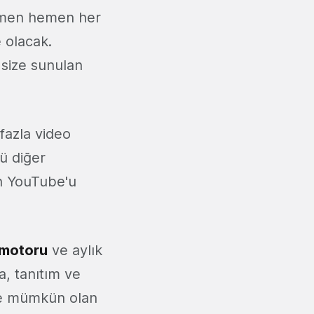
hemen hemen her
 olacak.
 size sunulan
fazla video
'ü diğer
in YouTube'u
 motoru
ve aylık
a, tanıtım ve
 ve mümkün olan