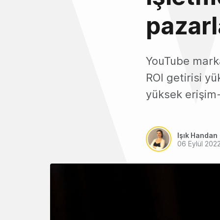
pazarl
YouTube markal
ROI getirisi yü
yüksek erişim-
Işık Handan
06 Eylül 202