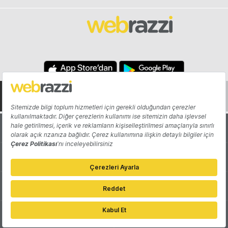
Hakkında
Yazarlar
Katkıda Bulun
Reklam
Girişiminizi Tanıtın
İletişim
Çerez Tercihleri
Gizlilik Politikası