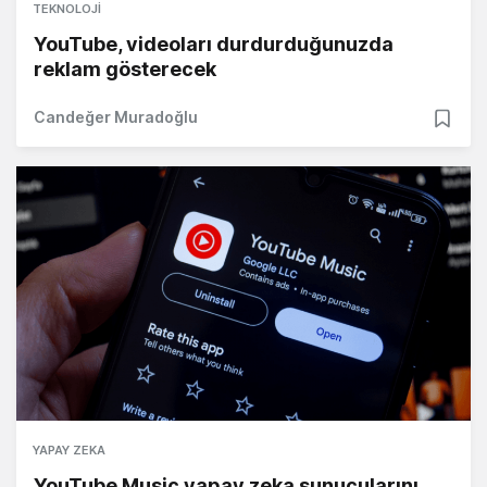
TEKNOLOJI
YouTube, videoları durdurduğunuzda
reklam gösterecek
Candeğer Muradoğlu
YAPAY ZEKA
YouTube Music yapay zeka sunucularını