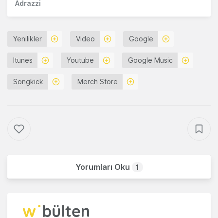
Adrazzi
Yenilikler
Video
Google
Itunes
Youtube
Google Music
Songkick
Merch Store
Yorumları Oku
1