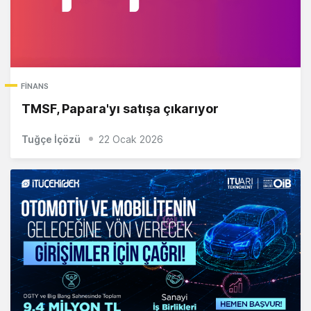
FINANS
TMSF, Papara'yı satışa çıkarıyor
Tuğçe İçözü
22 Ocak 2026