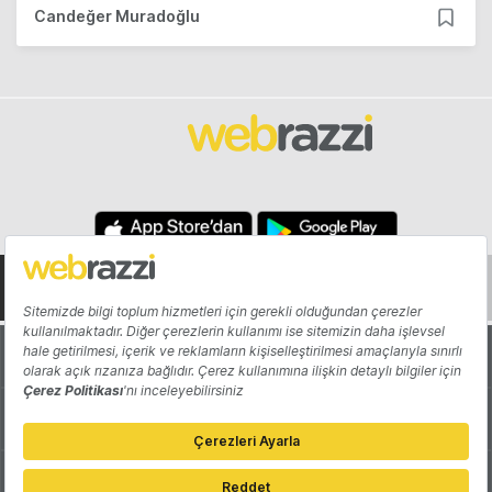
Candeğer Muradoğlu
Hakkında
Yazarlar
Katkıda Bulun
Reklam
Girişiminizi Tanıtın
İletişim