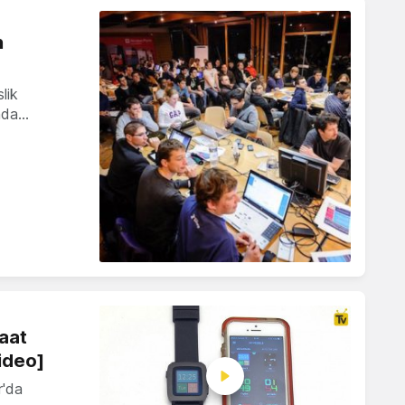
n
lik
ında…
saat
ideo]
r'da