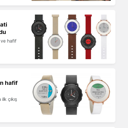
ati
ldu
 ve hafif
n hafif
ilk çıkış