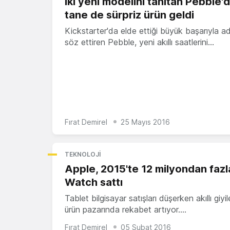
İki yeni modelini tanıtan Pebble'd
tane de sürpriz ürün geldi
Kickstarter'da elde ettiği büyük başarıyla a
söz ettiren Pebble, yeni akıllı saatlerini…
Fırat Demirel
25 Mayıs 2016
TEKNOLOJI
Apple, 2015'te 12 milyondan faz
Watch sattı
Tablet bilgisayar satışları düşerken akıllı giyile
ürün pazarında rekabet artıyor.…
Fırat Demirel
05 Şubat 2016