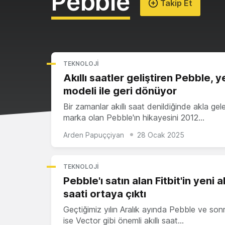
Pebble
Takip Et
TEKNOLOJI
Akıllı saatler geliştiren Pebble, y
modeli ile geri dönüyor
Bir zamanlar akıllı saat denildiğinde akla gele
marka olan Pebble'ın hikayesini 2012…
Arden Papuççiyan
28 Ocak 2025
TEKNOLOJI
Pebble'ı satın alan Fitbit'in yeni ak
saati ortaya çıktı
Geçtiğimiz yılın Aralık ayında Pebble ve son
ise Vector gibi önemli akıllı saat…