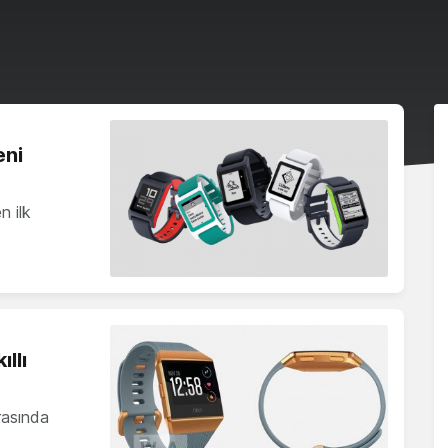
eni
n ilk
ıllı
rasında