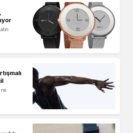
,
lıyor
satın
rtışmalı
il
t ne