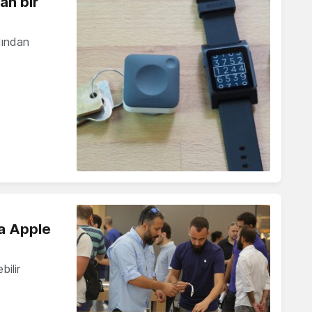
an bir
dından
la Apple
bilir