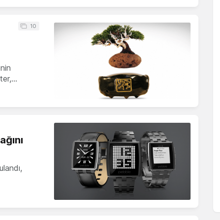
10
enin
ter,…
cağını
ulandı,