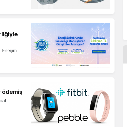
liğiyle
n Enerjim
ar ödemiş
saat