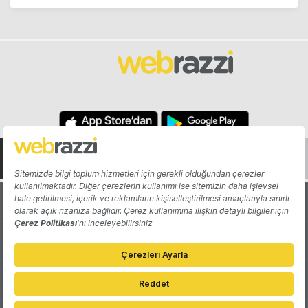
Hakkında
Yazarlar
Katkıda Bulun
Reklam
Girişiminizi Tanıtın
İletişim