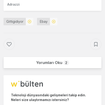
Adrazzi
Gittigidiyor
Ebay
Yorumları Oku
2
Teknoloji dünyasındaki gelişmeleri takip edin.
Neleri size ulaştırmamızı istersiniz?