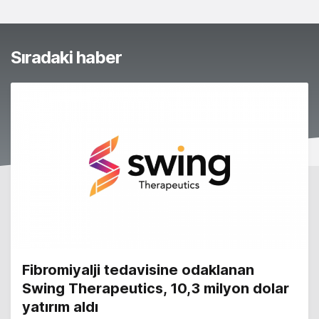
Sıradaki haber
Fibromiyalji tedavisine odaklanan
Swing Therapeutics, 10,3 milyon dolar
yatırım aldı