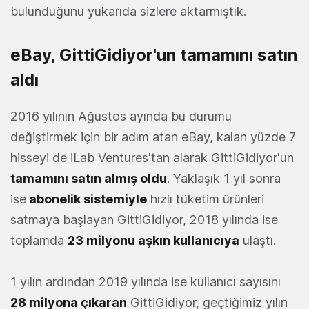
bulunduğunu yukarıda sizlere aktarmıştık.
eBay, GittiGidiyor'un tamamını satın
aldı
2016 yılının Ağustos ayında bu durumu
değiştirmek için bir adım atan eBay, kalan yüzde 7
hisseyi de iLab Ventures'tan alarak GittiGidiyor'un
tamamını satın almış oldu
. Yaklaşık 1 yıl sonra
ise
abonelik sistemiyle
hızlı tüketim ürünleri
satmaya başlayan GittiGidiyor, 2018 yılında ise
toplamda
23 milyonu aşkın kullanıcıya
ulaştı.
1 yılın ardından 2019 yılında ise kullanıcı sayısını
28 milyona çıkaran
GittiGidiyor, geçtiğimiz yılın