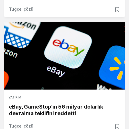
Tuğçe İçözü
YATIRIM
eBay, GameStop'ın 56 milyar dolarlık
devralma teklifini reddetti
Tuğçe İçözü