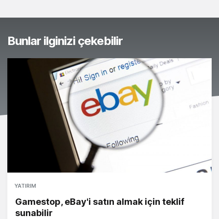
Bunlar ilginizi çekebilir
YATIRIM
Gamestop, eBay'i satın almak için teklif
sunabilir