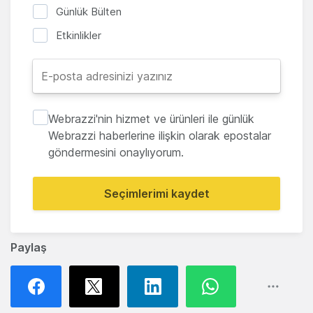
Günlük Bülten
Etkinlikler
Webrazzi'nin hizmet ve ürünleri ile günlük
Webrazzi haberlerine ilişkin olarak epostalar
göndermesini onaylıyorum.
Seçimlerimi kaydet
Paylaş