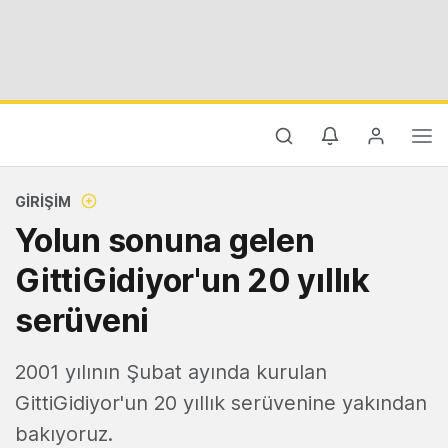
GIRIŞIM
Yolun sonuna gelen
GittiGidiyor'un 20 yıllık
serüveni
2001 yılının Şubat ayında kurulan
GittiGidiyor'un 20 yıllık serüvenine yakından
bakıyoruz.