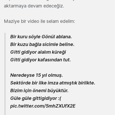
aktarmaya devam edeceğiz.
Maziye bir video ile selam edelim:
Bir kuru söyle Gönül ablana.
Bir kuzu bağla sicimle beline.
Gitti gidiyor alalım küreği
Gitti gidiyor kafasından tut.
Neredeyse 15 yıl olmuş.
Sektörde bir ilke imza atmıştık birlikte.
Bizim için önemi büyüktür.
Güle güle gittigidiyor :(
pic.twitter.com/5mhZXUfX2E