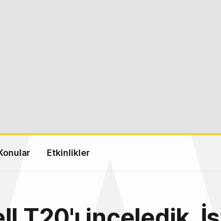
Konular
Etkinlikler
l T20'ı inceledik. İ