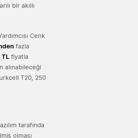
lı bir akıllı
Yardımcısı Cenk
inden
fazla
 TL
fiyatla
n alınabileceği
Turkcell T20, 250
yazılım tarafında
ilmiş olması