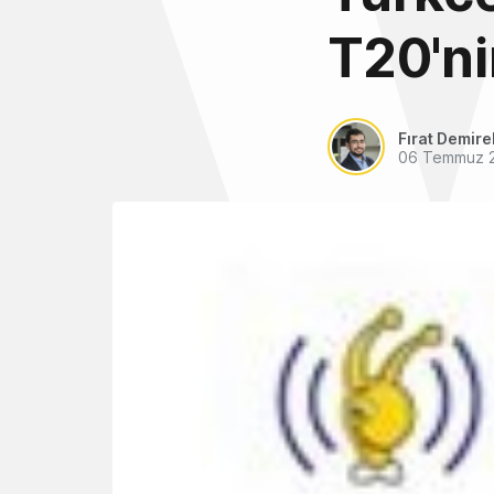
T20'nin
Fırat Demire
06 Temmuz 