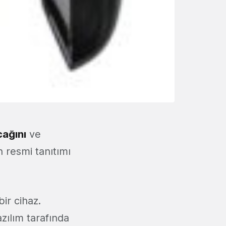
cağını
ve
in resmi tanıtımı
bir cihaz.
azılım tarafında