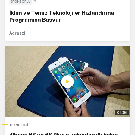
SPONSORLU
İklim ve Temiz Teknolojiler Hızlandırma
Programına Başvur
Adrazzi
04:06
TEKNOLOJI
iPhone 6S ve 6S Plus'a yakından ilk bakış