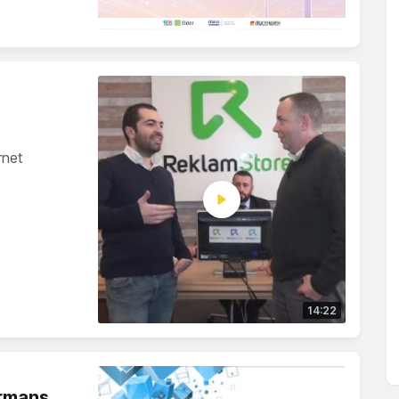
rnet
14:22
ormans