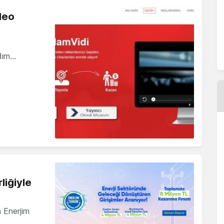
deo
adım…
liğiyle
n Enerjim