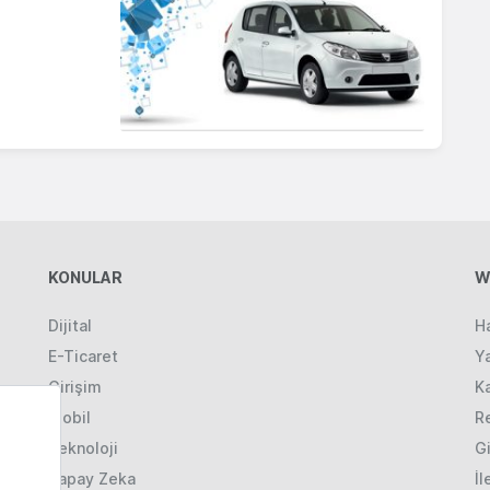
KONULAR
W
Dijital
H
E-Ticaret
Ya
Girişim
K
Mobil
R
Teknoloji
Gi
Yapay Zeka
İl