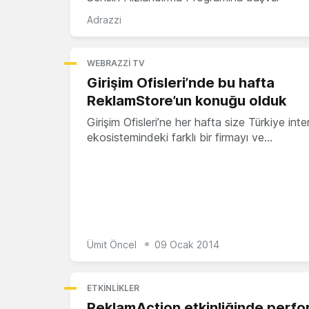
Adrazzi
WEBRAZZI TV
Girişim Ofisleri’nde bu hafta
ReklamStore’un konuğu olduk
Girişim Ofisleri’ne her hafta size Türkiye inte
ekosistemindeki farklı bir firmayı ve…
Ümit Öncel
09 Ocak 2014
ETKINLIKLER
ReklamAction etkinliğinde perf