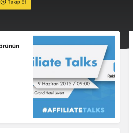
Takip Et
ktörünün