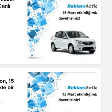
Canlı
on, 15
kle bir
n…