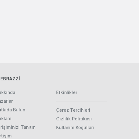
EBRAZZİ
akkında
Etkinlikler
zarlar
atkıda Bulun
Çerez Tercihleri
eklam
Gizlilik Politikası
rişiminizi Tanıtın
Kullanım Koşulları
etişim