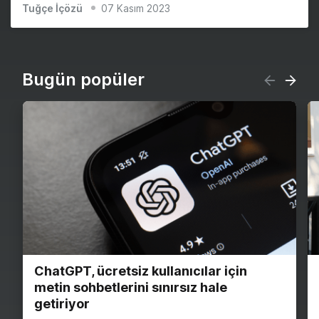
Tuğçe İçözü
07 Kasım 2023
Bugün popüler
ChatGPT, ücretsiz kullanıcılar için
metin sohbetlerini sınırsız hale
getiriyor