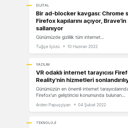
DIJITAL
Bir ad-blocker kavgası: Chrome sı
Firefox kapılarını açıyor, Brave'in 
sallanıyor
Günümüzde gizlilik tüm internet…
Tuğçe İçözü
10 Haziran 2022
YAZILIM
VR odaklı internet tarayıcısı Fire
Reality'nin hizmetleri sonlandırılı
Günümüzün en önemli internet tarayıcılarınd
Firefox'un geliştiricisi konumunda bulunan…
Arden Papuççiyan
04 Şubat 2022
TEKNOLOJI