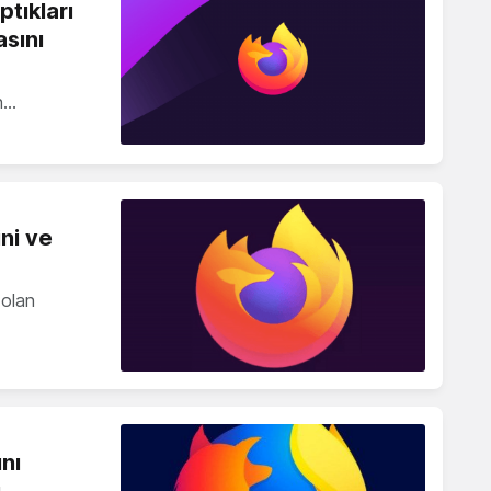
ptıkları
sını
ın…
ini ve
 olan
ını
ı