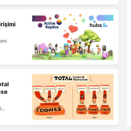
rişimi
şimi
otal
ese
li…