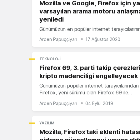
Mozilla ve Google, Firefox için ya
varsayılan arama motoru anlaşma
yeniledi
Günümüzün en popüler internet tarayıcıların
Arden Papuççiyan
17 Ağustos 2020
TEKNOLOJI
Firefox 69, 3. parti takip çerezler
kripto madenciliği engelleyecek
Günümüzün popüler internet tarayıcılarından
Firefox, yeni sürümü olan Firefox 69 ile…
Arden Papuççiyan
04 Eylül 2019
YAZILIM
Mozilla, Firefox'taki eklenti hatas
gideren güncellemeyi yayına ald