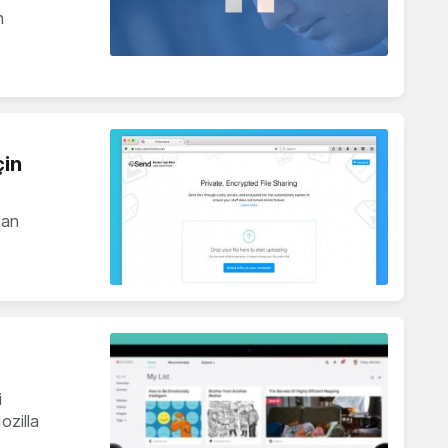
n
çin
dan
i
ozilla