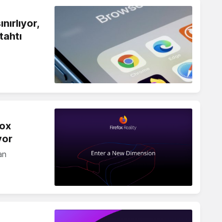
nırlıyor,
tahtı
fox
yor
an