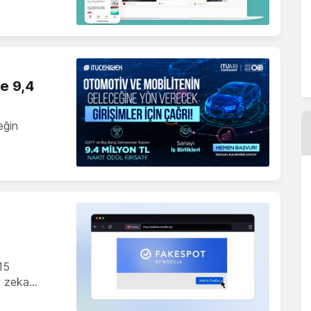
ne 9,4
eğin
15
y zeka…