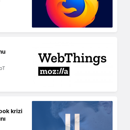
rmu
IoT
ok krizi
ını