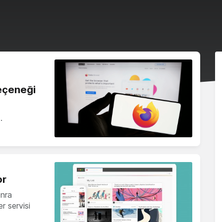
eçeneği
…
or
onra
 servisi