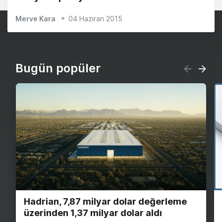
Merve Kara
04 Haziran 2015
Bugün popüler
Hadrian, 7,87 milyar dolar değerleme
üzerinden 1,37 milyar dolar aldı