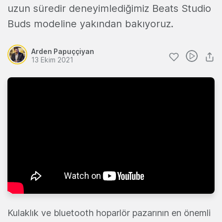
uzun süredir deneyimlediğimiz Beats Studio
Buds modeline yakından bakıyoruz.
Arden Papuççiyan
13 Ekim 2021
Kulaklık ve bluetooth hoparlör pazarının en önemli