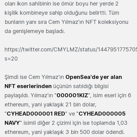
olan ikon sahibinin ise ömür boyu her yerde 2
kişilik kombineye sahip olduğunu belirtti. Tüm
bunların yanı sıra Cem Yılmaz'ın NFT koleksiyonu
da genişlemeye başladı.
https://twitter.com/CMYLMZ/status/14479517757
s=20
Şimdi ise Cem Yılmaz'ın
OpenSea'de yer alan
NFT eserlerinden
üçünün satıldığı bilgisi
paylaşıldı. Yılmaz'ın "
000001KIZ
", isim eseri için 6
ethereum, yani yaklaşık 21 bin dolar,
"
CYHEAD000001 RED
" ve "
CYHEAD000005
NAVY
" isimli diğer 2 çizimi için ise toplamda 1,03
ethereum, yani yaklaşık 3 bin 500 dolar ödendi.