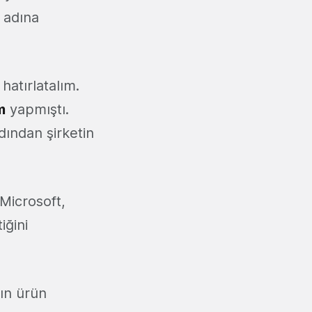
k adına
hatırlatalım.
m
yapmıştı.
dından şirketin
Microsoft,
iğini
rın ürün