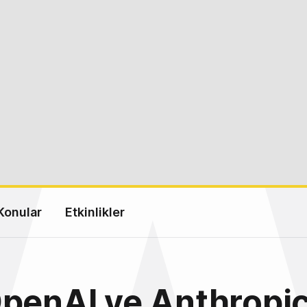
Konular
Etkinlikler
penAI ve Anthropic