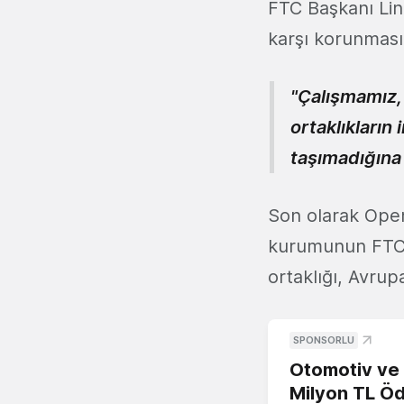
FTC Başkanı Lin
karşı korunması 
"Çalışmamız, 
ortaklıkların
taşımadığına ı
Son olarak OpenA
kurumunun FTC o
ortaklığı, Avru
SPONSORLU
Otomotiv ve M
Milyon TL Öd