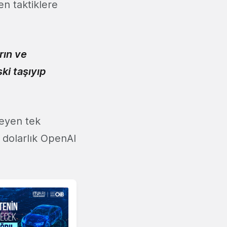
n taktiklere
rın ve
ki taşıyıp
teyen tek
 dolarlık OpenAI