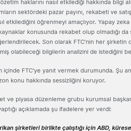
özetim haklarını nasıl etkilediği hakkında bilgi a
ımların sektördeki pazar payını, rekabeti ve satış
sıl etkilediğini öğrenmeyi amaçlıyor. Yapay zeka
n kaynaklar konusunda rekabet olup olmadığı da
rlendirilecek. Son olarak FTC'nin her şirketin d
ş olabileceği bilgilerin analizini de istediğini be
ün içinde FTC'ye yanıt vermek durumunda. Şu an 
n konu hakkında sessizliğini koruyor.
bet ve piyasa düzenleme grubu kurumsal başkan
 yaptığı açıklamada şu ifadelere yer verdi:
kan şirketleri birlikte çalıştığı için ABD, küres