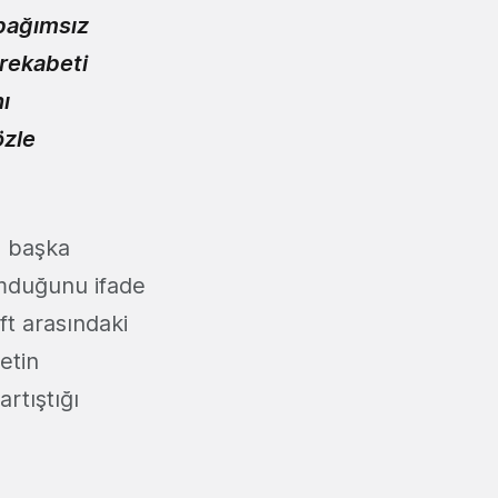
 bağımsız
 rekabeti
ı
özle
n başka
umduğunu ifade
ft arasındaki
etin
rtıştığı