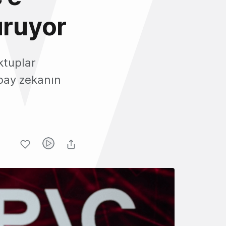
uruyor
ktuplar
apay zekanın