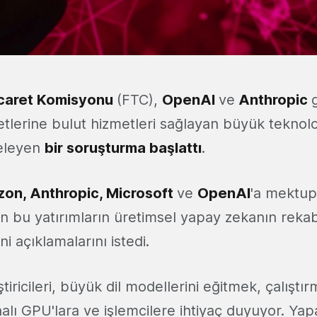
icaret Komisyonu
(FTC),
OpenAI
ve
Anthropic
tlerine bulut hizmetleri sağlayan büyük teknoloji
celeyen
bir soruşturma başlattı
.
on, Anthropic, Microsoft
ve
OpenAI
'a mektup
en bu yatırımların üretimsel yapay zekanın reka
ni açıklamalarını istedi.
tiricileri, büyük dil modellerini eğitmek, çalıştı
alı GPU'lara ve işlemcilere ihtiyaç duyuyor. Ya