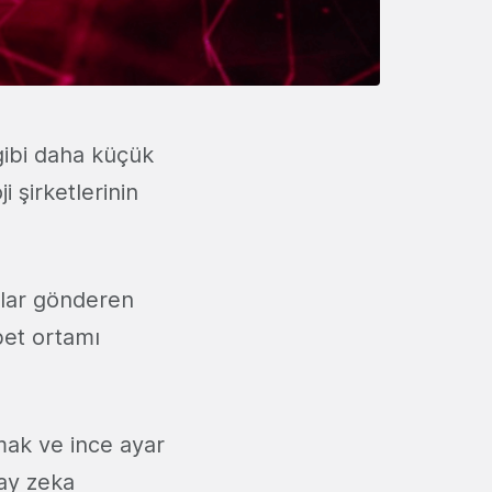
gibi daha küçük
 şirketlerinin
lar gönderen
bet ortamı
rmak ve ince ayar
pay zeka