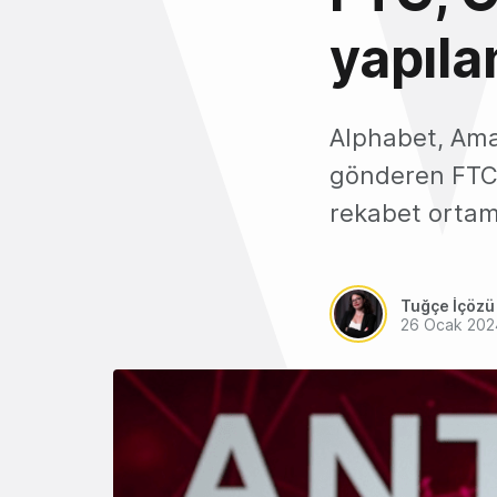
yapıla
Alphabet, Ama
gönderen FTC,
rekabet ortamı
Tuğçe İçözü
26 Ocak 202