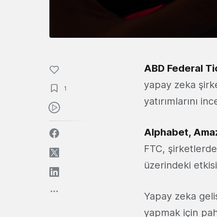
ABD Federal T
yapay zeka şirke
1
yatırımlarını in
Alphabet, Amaz
FTC, şirketlerd
üzerindeki etkisi
Yapay zeka geliş
yapmak için pah