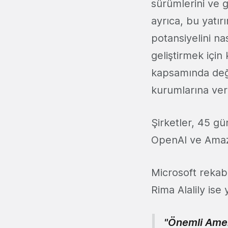
sürümlerini ve g
ayrıca, bu yatır
potansiyelini na
geliştirmek içi
kapsamında değe
kurumlarına vermi
Şirketler, 45 g
OpenAI ve Amazo
Microsoft reka
Rima Alalily ise
"Önemli Ameri