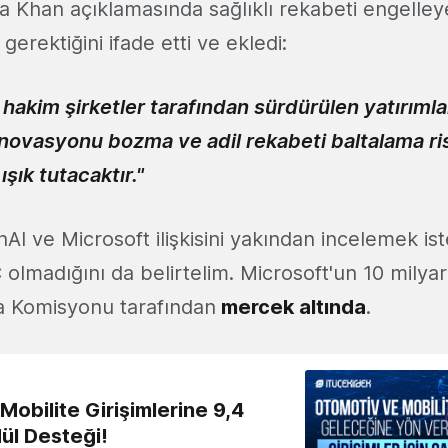
a Khan açıklamasında sağlıklı rekabeti engelleye
gerektiğini ifade etti ve ekledi:
hakim şirketler tarafından sürdürülen yatırımla
 inovasyonu bozma ve adil rekabeti baltalama ris
şık tutacaktır."
I ve Microsoft ilişkisini yakından incelemek is
lmadığını da belirtelim. Microsoft'un 10 milyar
pa Komisyonu tarafından
mercek altında
.
obilite Girişimlerine 9,4
ül Desteği!