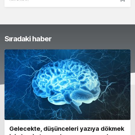
Sıradaki haber
Gelecekte, düşünceleri yazıya dökmek