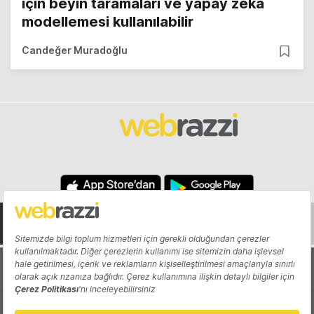
için beyin taramaları ve yapay zeka
modellemesi kullanılabilir
Candeğer Muradoğlu
Hakkında
Yazarlar
Katkıda Bulun
Reklam