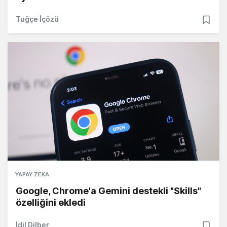
Tuğçe İçözü
YAPAY ZEKA
Google, Chrome'a Gemini destekli "Skills"
özelliğini ekledi
İdil Dilber