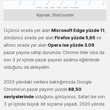
Kaynak: Statcounter
Üçüncü sırada yer alan
Microsoft Edge yüzde 11
,
dördüncü sırada yer alan
Firefox yüzde 5,65
ve
altıncı sırada yer alan
Opera ise yüzde 3.09
pazar payına sahip durumda. Chrome lider olsa da
son 3 yıl içinde pazar payının azalma eğiliminde
olduğunu da ekleyelim.
2020 yılındaki verilere baktığımızda Google
Chrome'un pazar payının yüzde
68,50
seviyelerinde
olduğunu görüyoruz. Safari ise son
3 yıl içinde büyük bir sıçrama yaşadı. 2020 yılında