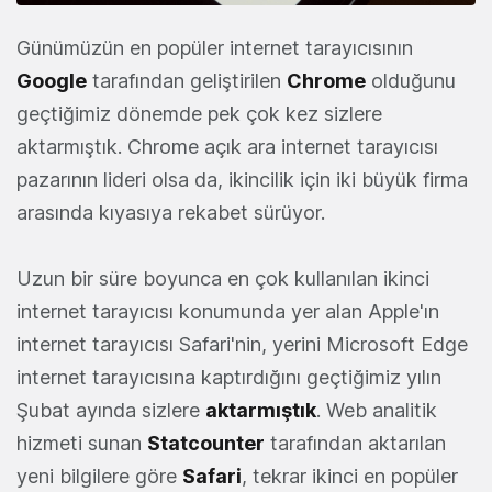
Günümüzün en popüler internet tarayıcısının
Google
tarafından geliştirilen
Chrome
olduğunu
geçtiğimiz dönemde pek çok kez sizlere
aktarmıştık. Chrome açık ara internet tarayıcısı
pazarının lideri olsa da, ikincilik için iki büyük firma
arasında kıyasıya rekabet sürüyor.
Uzun bir süre boyunca en çok kullanılan ikinci
internet tarayıcısı konumunda yer alan Apple'ın
internet tarayıcısı Safari'nin, yerini Microsoft Edge
internet tarayıcısına kaptırdığını geçtiğimiz yılın
Şubat ayında sizlere
aktarmıştık
. Web analitik
hizmeti sunan
Statcounter
tarafından aktarılan
yeni bilgilere göre
Safari
, tekrar ikinci en popüler