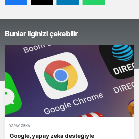
Bunlar ilginizi çekebilir
YAPAY ZEKA
Google, yapay zeka desteğiyle