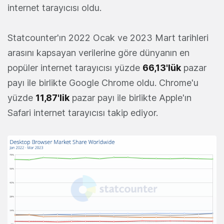
internet tarayıcısı oldu.
Statcounter'ın 2022 Ocak ve 2023 Mart tarihleri
arasını kapsayan verilerine göre dünyanın en
popüler internet tarayıcısı yüzde
66,13'lük
pazar
payı ile birlikte Google Chrome oldu. Chrome'u
yüzde
11,87'lik
pazar payı ile birlikte Apple'ın
Safari internet tarayıcısı takip ediyor.