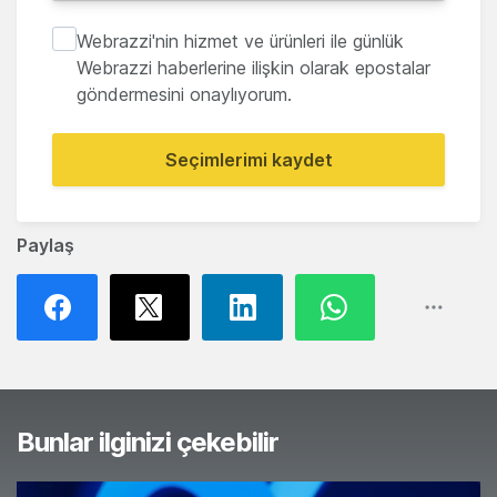
Webrazzi'nin hizmet ve ürünleri ile günlük
Webrazzi haberlerine ilişkin olarak epostalar
göndermesini onaylıyorum.
Seçimlerimi kaydet
Paylaş
Bunlar ilginizi çekebilir