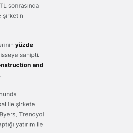
n TL sonrasında
 şirketin
erinin
yüzde
 hisseye sahipti.
onstruction and
.
umunda
al ile şirkete
 Byers, Trendyol
tığı yatırım ile