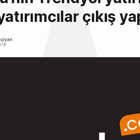
yatırımcılar çıkış ya
ççiyan
018