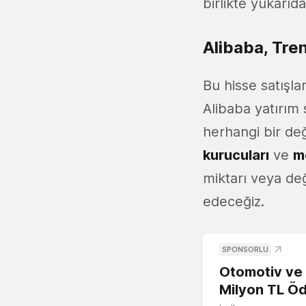
birlikte yukarıda
Alibaba, Tre
Bu hisse satışla
Alibaba yatırım 
herhangi bir değ
kurucuları
ve
m
miktarı veya değ
edeceğiz.
SPONSORLU
Otomotiv ve M
Milyon TL Öd