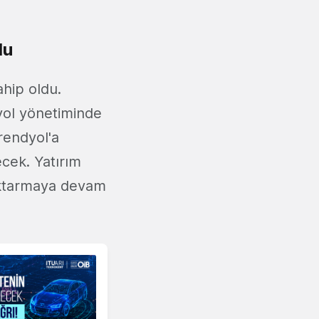
du
ahip oldu.
dyol yönetiminde
rendyol'a
cek. Yatırım
e aktarmaya devam