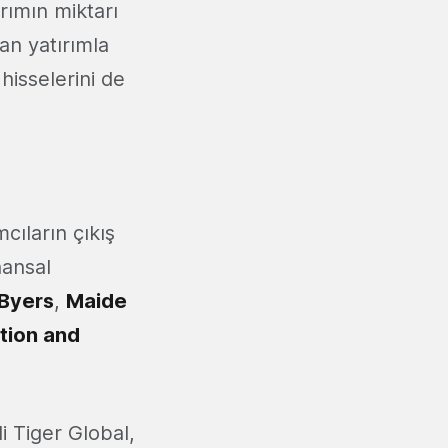
ırımın miktarı
lan yatırımla
hisselerini de
cıların çıkış
nansal
 Byers
,
Maide
tion and
 Tiger Global,