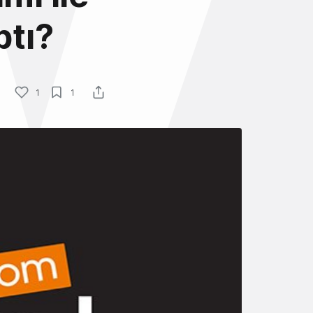
ptı?
1
1