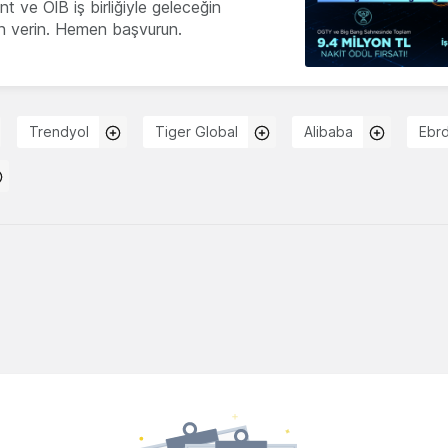
 ve OİB iş birliğiyle geleceğin
ön verin. Hemen başvurun.
Trendyol
Tiger Global
Alibaba
Ebr