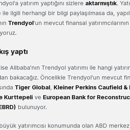
ndyol'a yatırım yaptığını sizlere
aktarmıştık
. Yat
le ilgili herhangi bir bilgi paylaşılmasa da, yapı
'nın
Trendyol
'un mevcut finansal yatırımcılarının 
iyoruz.
kış yaptı
se Alibaba'nın Trendyol yatırımı ile hangi yatırım
dan bakacağız. Öncelikle Trendyol'un mevcut fi
asında
Tiger
Global
,
Kleiner Perkins Caufield &
e Kurttepeli
ve
European Bank for Reconstruc
EBRD)
bulunuyor.
büyük yatırımcısı konumunda olan ABD merkezli