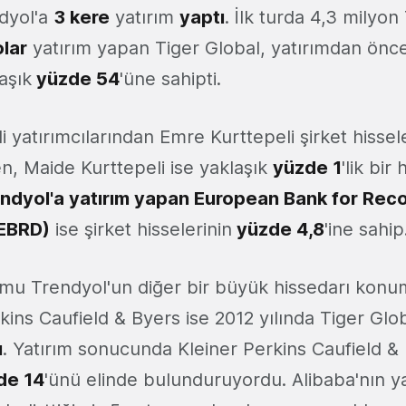
dyol'a
3 kere
yatırım
yaptı
. İlk turda 4,3 milyo
olar
yatırım yapan Tiger Global, yatırımdan önce
aşık
yüzde 54
'üne sahipti.
i yatırımcılarından Emre Kurttepeli şirket hissel
en, Maide Kurttepeli ise yaklaşık
yüzde 1
'lik bir
ndyol'a yatırım yapan European Bank for Rec
EBRD)
ise şirket hisselerinin
yüzde 4,8
'ine sahip
ormu Trendyol'un diğer bir büyük hissedarı kon
kins Caufield & Byers ise 2012 yılında Tiger Glob
ı
. Yatırım sonucunda Kleiner Perkins Caufield &
de 14
'ünü elinde bulunduruyordu. Alibaba'nın yap