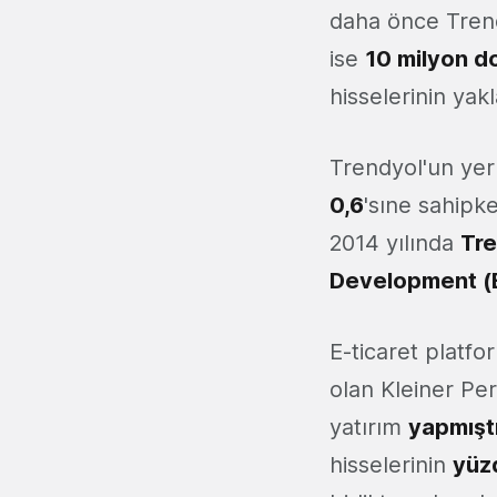
daha önce Tren
ise
10 milyon d
hisselerinin yakl
Trendyol'un yerl
0,6
'sıne sahipk
2014 yılında
Tre
Development (
E-ticaret platf
olan Kleiner Per
yatırım
yapmışt
hisselerinin
yüz