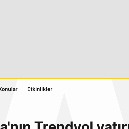
Konular
Etkinlikler
a'nın Trendyol yatırı