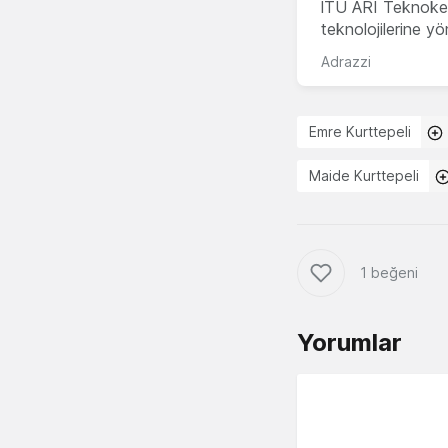
İTÜ ARI Teknokent
teknolojilerine y
Adrazzi
Emre Kurttepeli
Maide Kurttepeli
1 beğeni
Yorumlar