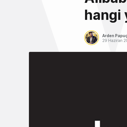
hangi 
Arden Papu
29 Haziran 2