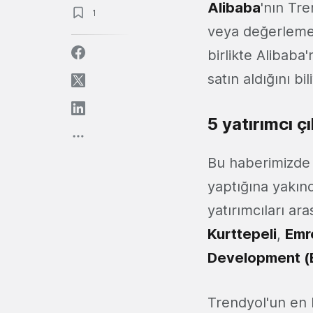
Alibaba
'nın Tre
1
veya değerleme i
birlikte Alibaba
satın aldığını bil
5 yatırımcı çı
Bu haberimizde i
yaptığına yakın
yatırımcıları ar
Kurttepeli
,
Emr
Development (
Trendyol'un en 