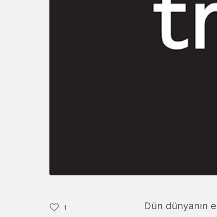
Dün dünyanın en 
1