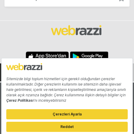
Hakkında
Yazarlar
Katkıda Bulun
Reklam
Girişiminizi Tanıtın
İletişim