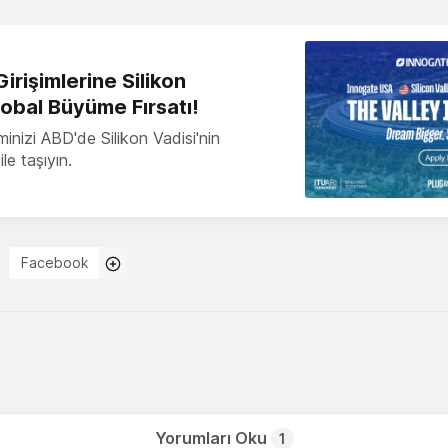
irişimlerine Silikon
lobal Büyüme Fırsatı!
minizi ABD'de Silikon Vadisi'nin
le taşıyın.
Facebook
Yorumları Oku
1