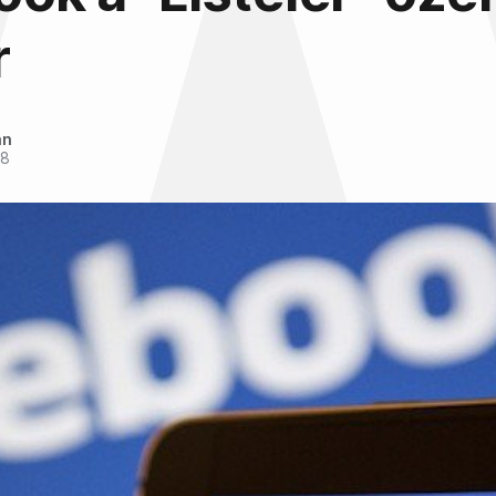
r
an
18