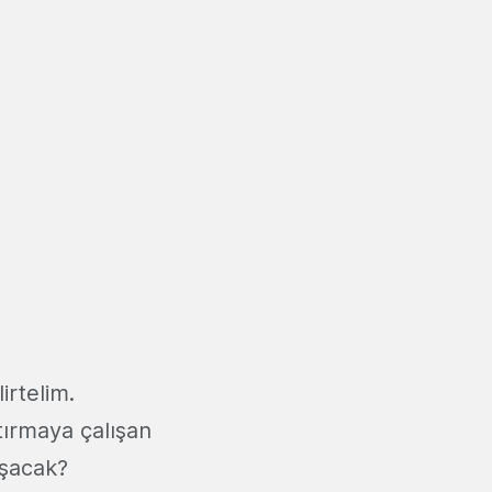
irtelim.
rtırmaya çalışan
aşacak?