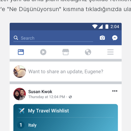
r'e "Ne Düşünüyorsun" kısmına tıkladığınızda ula