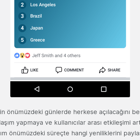
inin önümüzdeki günlerde herkese açılacağını bel
ylaşım yapmaya ve kullanıcılar arası etkileşimi a
m önümüzdeki süreçte hangi yeniliklerini payl