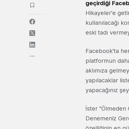
geçirdiği
Face
Hikayeler'e geti
kullanılacağı ko
eski tadı verme
Facebook'ta her
platformun daha 
aklımıza gelmeye
yapılacaklar lis
yapacağınız şey
İster "Ölmeden 
Denemeniz Gerek
özelliğinin en gü