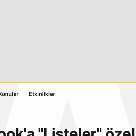
Konular
Etkinlikler
ok'a "Listeler" özell