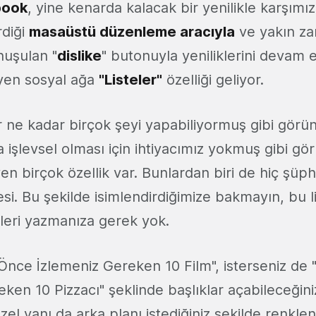
book
, yine kenarda kalacak bir yenilikle karşımı
rdiği
masaüstü düzenleme aracıyla
ve yakın z
nuşulan "
dislike
" butonuyla yeniliklerini devam 
yen sosyal ağa
"Listeler"
özelliği geliyor.
 ne kadar birçok şeyi yapabiliyormuş gibi görü
işlevsel olması için ihtiyacımız yokmuş gibi gö
n birçok özellik var. Bunlardan biri de hiç şüph
tesi. Bu şekilde isimlendirdiğimize bakmayın, bu 
leri yazmanıza gerek yok.
Önce İzlemeniz Gereken 10 Film", isterseniz de 
en 10 Pizzacı" şeklinde başlıklar açabileceğiniz
zel yanı da arka planı istediğiniz şekilde renklen