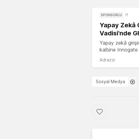
SPONSORLU
Yapay Zekâ G
Vadisi'nde G
Yapay zekâ girişi
kalbine Innogate i
Adrazzi
Sosyal Medya