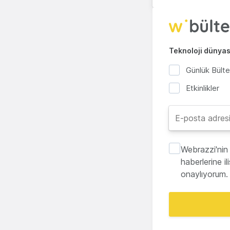
Teknoloji dünyası
Günlük Bült
Etkinlikler
Webrazzi'nin 
haberlerine i
onaylıyorum.