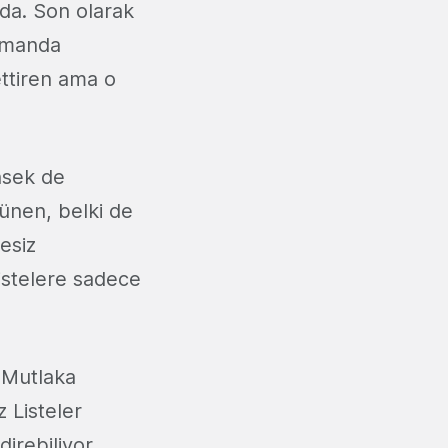
zda. Son olarak
amanda
ettiren ama o
nsek de
rünen, belki de
esiz
listelere sadece
"Mutlaka
 Listeler
direbiliyor