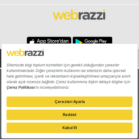
Hakkında
Yazarlar
Katkıda Bulun
Reklam
Girişiminizi Tanıtın
İletişim
Çerez Tercihleri
Gizlilik Politikası