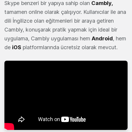
Skype benzeri bir yapıya sahip olan
Cambly
,
tamamen online olarak çalışıyor. Kullanıcılar ile ana
dili İngilizce olan eğitmenleri bir araya getiren
Cambly, konuşarak pratik yapmak için ideal bir
uygulama, Cambly uygulaması hem
Android
, hem
de
iOS
platformlarında ücretsiz olarak mevcut.