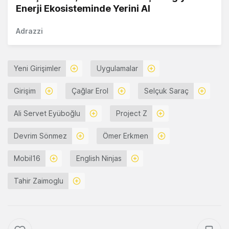
Enerji Ekosisteminde Yerini Al
Adrazzi
Yeni Girişimler
Uygulamalar
Girişim
Çağlar Erol
Selçuk Saraç
Ali Servet Eyüboğlu
Project Z
Devrim Sönmez
Ömer Erkmen
Mobil16
English Ninjas
Tahir Zaimoglu