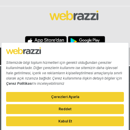
Hakkında
Yazarlar
Katkıda Bulun
Reklam
Girişiminizi Tanıtın
İletişim
Çerez Tercihleri
Gizlilik Politikası