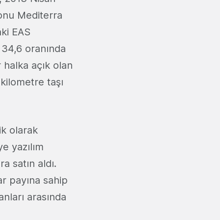
onu Mediterra
raki EAS
 34,6 oranında
ır halka açık olan
 kilometre taşı
ik olarak
e yazılım
a satın aldı.
ar payına sahip
lanları arasında