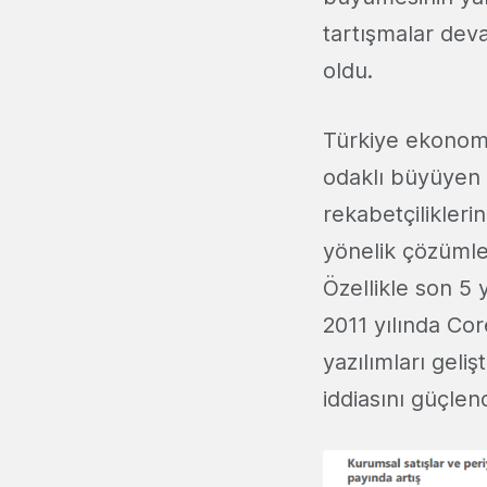
tartışmalar dev
oldu.
Türkiye ekonomis
odaklı büyüyen T
rekabetçilikler
yönelik çözümle
Özellikle son 5 y
2011 yılında Cor
yazılımları geliş
iddiasını güçlend