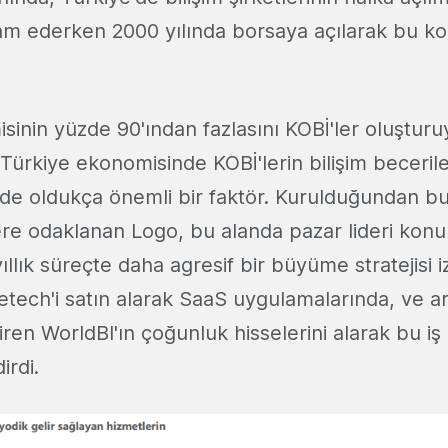
am ederken 2000 yılında borsaya açılarak bu kon
inin yüzde 90'ından fazlasını KOBİ'ler oluşturu
ürkiye ekonomisinde KOBİ'lerin bilişim becerile
inde oldukça önemli bir faktör. Kurulduğundan b
re odaklanan Logo, bu alanda pazar lideri kon
ıllık süreçte daha agresif bir büyüme stratejisi i
etech'i satın alarak SaaS uygulamalarında, ve a
tiren WorldBI'ın çoğunluk hisselerini alarak bu iş
irdi.