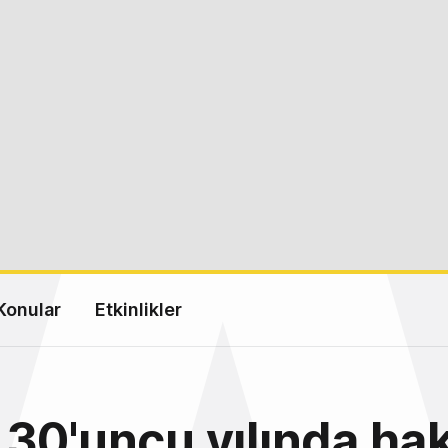
Konular
Etkinlikler
30'uncu yılında hak