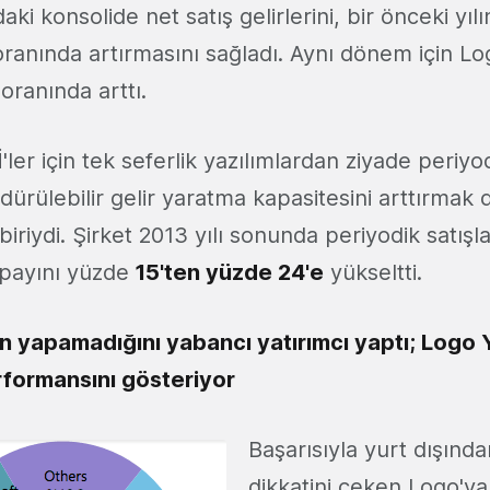
ndaki konsolide net satış gelirlerini, bir önceki y
ranında artırmasını sağladı. Aynı dönem için Log
oranında arttı.
ler için tek seferlik yazılımlardan ziyade periy
ürülebilir gelir yaratma kapasitesini arttırmak
biriydi. Şirket 2013 yılı sonunda periyodik satışl
i payını yüzde
15'ten yüzde 24'e
yükseltti.
ın yapamadığını yabancı yatırımcı yaptı; Logo Y
rformansını gösteriyor
Başarısıyla yurt dışında
dikkatini çeken Logo'ya