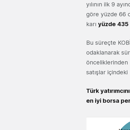
yılının ilk 9 ayı
göre yüzde 66 o
karı
yüzde 435
Bu süreçte KOBİ'
odaklanarak sürd
önceliklerinden 
satışlar içindek
Türk yatırımcın
en iyi borsa pe