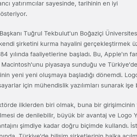
ncı yatırımcılar sayesinde, tarihinin en iyi
österiyor.
Başkanı Tuğrul Tekbulut'un Boğaziçi Üniversite
kendi şirketini kurma hayalini gerçekleştirmek 
84 yılında faaliyetlerine başladı. Bu, Apple'ın far
ilk Macintosh'unu piyasaya sunduğu ve Türkiye'd
sinin yeni yeni oluşmaya başladığı dönemdi. Log
sayarlar için mühendislik yazılımları sunarak işe 
örde ilklerden biri olmak, buna bir girişimcinin f
mesi de denilebilir, büyük bir avantaj ve Logo Y
tajını şimdiye kadar doğru biçimde kullandı. İsti
ında, Türkiye'de bilişim şirketlerinin halka açı