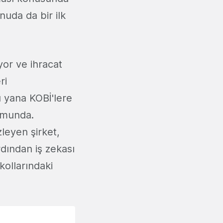
uda da bir ilk
yor ve ihracat
ri
u yana KOBİ'lere
umunda.
zleyen şirket,
rdından iş zekası
 kollarındaki