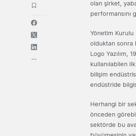
olan şirket, yaba
performansını g
Yönetim Kurulu 
olduktan sonra 
Logo Yazılım, 19
kullanılabilen 
bilişim endüstri
endüstride bilgi
Herhangi bir sekt
önceden görebil
sektörde bu avan
büyümesinin yan