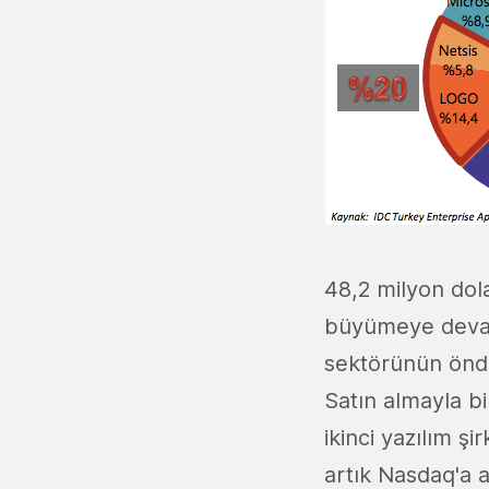
48,2 milyon dol
büyümeye devam
sektörünün önde 
Satın almayla b
ikinci yazılım şi
artık Nasdaq'a a