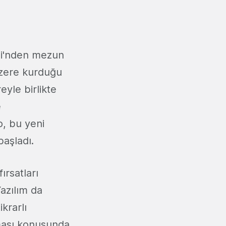
si'nden mezun
üzere kurduğu
eyle birlikte
e
o, bu yeni
başladı.
ırsatları
azılım da
krarlı
lması konusunda