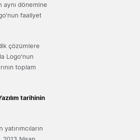
ılın aynı dönemine
o'nun faaliyet
odik çözümlere
 da Logo'nun
arının toplam
azılım tarihinin
n yatırımcıların
, 2013 Nisan