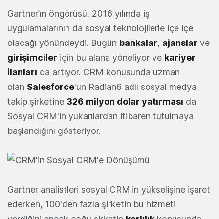
Gartner’ın öngörüsü, 2016 yılında iş
uygulamalarının da sosyal teknolojilerle içe içe
olacağı yönündeydi. Bugün
bankalar
,
ajanslar
ve
girişimciler
için bu alana yöneliyor ve
kariyer
ilanları
da artıyor. CRM konusunda uzman
olan
Salesforce
'un Radian6 adlı sosyal medya
takip şirketine
326 milyon dolar yatırması
da
Sosyal CRM'in yukarılardan itibaren tutulmaya
başlandığını gösteriyor.
Gartner analistleri sosyal CRM'in yükselişine işaret
ederken, 100'den fazla şirketin bu hizmeti
verdiğini ancak çoğu şirketin
karlılık
konusunda